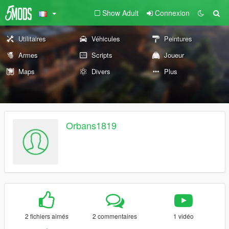
Show Adult
Connexion
Utilitaires
Véhicules
Peintures
Armes
Scripts
Joueur
Maps
Divers
Plus
Orbans1819
2 fichiers aimés
2 commentaires
1 vidéo