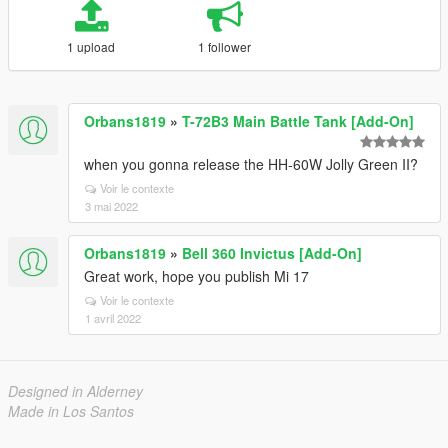
1 upload
1 follower
Orbans1819
»
T-72B3 Main Battle Tank [Add-On]
when you gonna release the HH-60W Jolly Green II?
Voir le contexte
3 mai 2022
Orbans1819
»
Bell 360 Invictus [Add-On]
Great work, hope you publish Mi 17
Voir le contexte
1 avril 2022
Designed in Alderney
Made in Los Santos