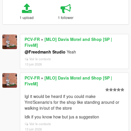
1 upload
1 follower
PCV-FR
»
[MLO] Davis Motel and Shop [SP |
FiveM]
@Freedmanh Studio
Yeah
Voir le contexte
13 juin 2026
PCV-FR
»
[MLO] Davis Motel and Shop [SP |
FiveM]
Igl it would be heard if you could make
Ymt/Scenario's for the shop like standing around or
walking in/out of the store
Idk if you know how but jus a suggestion
Voir le contexte
13 juin 2026