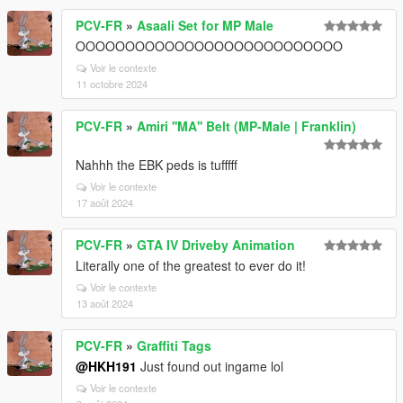
PCV-FR
»
Asaali Set for MP Male
OOOOOOOOOOOOOOOOOOOOOOOOOOO
Voir le contexte
11 octobre 2024
PCV-FR
»
Amiri ''MA'' Belt (MP-Male | Franklin)
Nahhh the EBK peds is tufffff
Voir le contexte
17 août 2024
PCV-FR
»
GTA IV Driveby Animation
Literally one of the greatest to ever do it!
Voir le contexte
13 août 2024
PCV-FR
»
Graffiti Tags
@HKH191
Just found out ingame lol
Voir le contexte