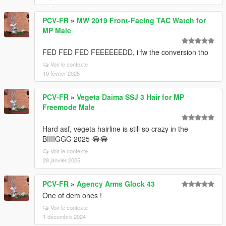
PCV-FR
»
MW 2019 Front-Facing TAC Watch for
MP Male
FED FED FED FEEEEEEDD, i fw the conversion tho
Voir le contexte
10 février 2025
PCV-FR
»
Vegeta Daima SSJ 3 Hair for MP
Freemode Male
Hard asf, vegeta hairline is still so crazy in the
BIIIIGGG 2025 😂😂
Voir le contexte
28 janvier 2025
PCV-FR
»
Agency Arms Glock 43
One of dem ones !
Voir le contexte
1 décembre 2024