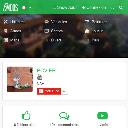
Show Adult
Connexion
Utilitaires
Véhicules
Peintures
Armes
Scripts
Joueur
Maps
Divers
Plus
PCV-FR
NAH
6 fichiers aimés
104 commentaires
1 vidéo