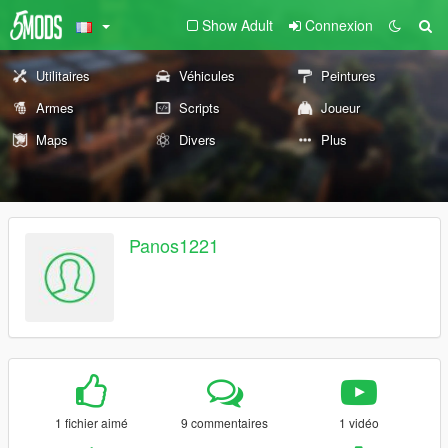
Show Adult
Connexion
Utilitaires
Véhicules
Peintures
Armes
Scripts
Joueur
Maps
Divers
Plus
Panos1221
1 fichier aimé
9 commentaires
1 vidéo