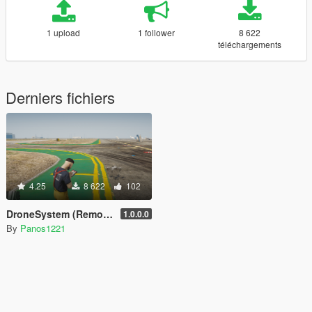
1 upload
1 follower
8 622
téléchargements
Derniers fichiers
4.25
8 622
102
DroneSystem (Remote Controlled Drone, Live Camera w/Zoom...)
1.0.0.0
By
Panos1221