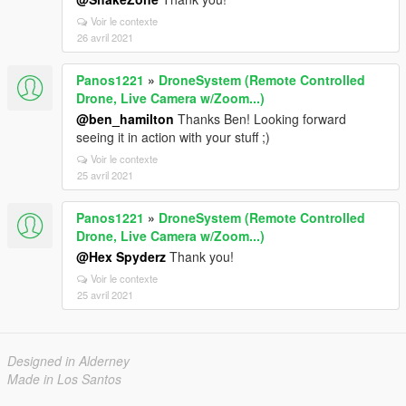
Voir le contexte
26 avril 2021
Panos1221
»
DroneSystem (Remote Controlled
Drone, Live Camera w/Zoom...)
@ben_hamilton
Thanks Ben! Looking forward
seeing it in action with your stuff ;)
Voir le contexte
25 avril 2021
Panos1221
»
DroneSystem (Remote Controlled
Drone, Live Camera w/Zoom...)
@Hex Spyderz
Thank you!
Voir le contexte
25 avril 2021
Designed in Alderney
Made in Los Santos