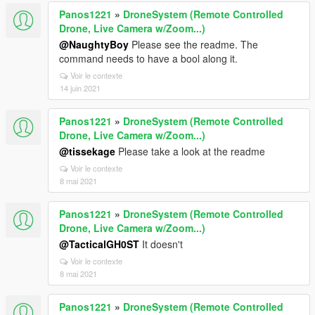
Panos1221
»
DroneSystem (Remote Controlled
Drone, Live Camera w/Zoom...)
@NaughtyBoy
Please see the readme. The
command needs to have a bool along it.
Voir le contexte
14 juin 2021
Panos1221
»
DroneSystem (Remote Controlled
Drone, Live Camera w/Zoom...)
@tissekage
Please take a look at the readme
Voir le contexte
8 mai 2021
Panos1221
»
DroneSystem (Remote Controlled
Drone, Live Camera w/Zoom...)
@TacticalGH0ST
It doesn't
Voir le contexte
8 mai 2021
Panos1221
»
DroneSystem (Remote Controlled