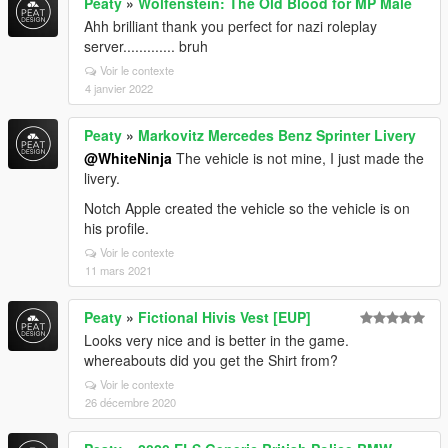
Peaty
»
Wolfenstein: The Old Blood for MP Male
Ahh brilliant thank you perfect for nazi roleplay
server............. bruh
Voir le contexte
4 janvier 2022
Peaty
»
Markovitz Mercedes Benz Sprinter Livery
@WhiteNinja
The vehicle is not mine, I just made the
livery.
Notch Apple created the vehicle so the vehicle is on
his profile.
Voir le contexte
11 mars 2021
Peaty
»
Fictional Hivis Vest [EUP]
Looks very nice and is better in the game.
whereabouts did you get the Shirt from?
Voir le contexte
26 décembre 2020