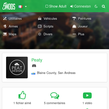
Show Adult
Connexion
Utilitaires
Véhicules
Peintures
Armes
Scripts
Joueur
Maps
Divers
Plus
Peaty
Blaine County, San Andreas
1 fichier aimé
5 commentaires
1 vidéo