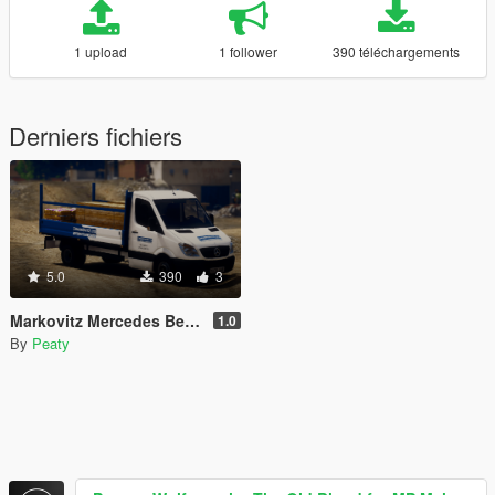
1 upload
1 follower
390 téléchargements
Derniers fichiers
5.0
390
3
Markovitz Mercedes Benz Sprinter Livery
1.0
By
Peaty