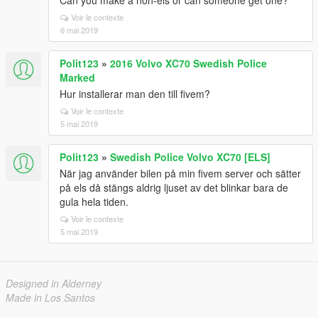
Can you make a non-els or can someone get one?
Voir le contexte
6 mai 2019
Polit123
»
2016 Volvo XC70 Swedish Police
Marked
Hur installerar man den till fivem?
Voir le contexte
5 mai 2019
Polit123
»
Swedish Police Volvo XC70 [ELS]
När jag använder bilen på min fivem server och sätter
på els då stängs aldrig ljuset av det blinkar bara de
gula hela tiden.
Voir le contexte
5 mai 2019
Designed in Alderney
Made in Los Santos