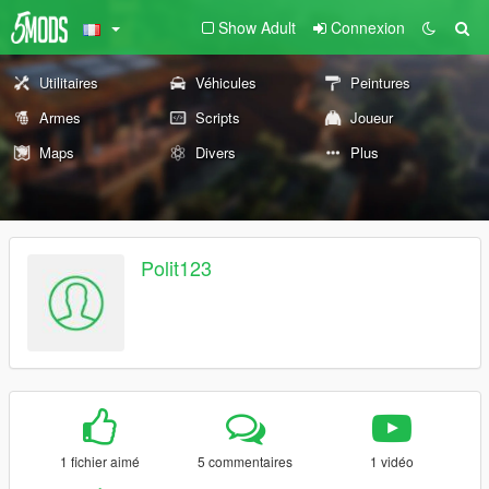
Show Adult
Connexion
Utilitaires
Véhicules
Peintures
Armes
Scripts
Joueur
Maps
Divers
Plus
Polit123
1 fichier aimé
5 commentaires
1 vidéo