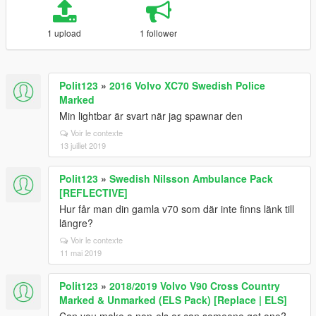
1 upload
1 follower
Polit123
»
2016 Volvo XC70 Swedish Police
Marked
Min lightbar är svart när jag spawnar den
Voir le contexte
13 juillet 2019
Polit123
»
Swedish Nilsson Ambulance Pack
[REFLECTIVE]
Hur får man din gamla v70 som där inte finns länk till
längre?
Voir le contexte
11 mai 2019
Polit123
»
2018/2019 Volvo V90 Cross Country
Marked & Unmarked (ELS Pack) [Replace | ELS]