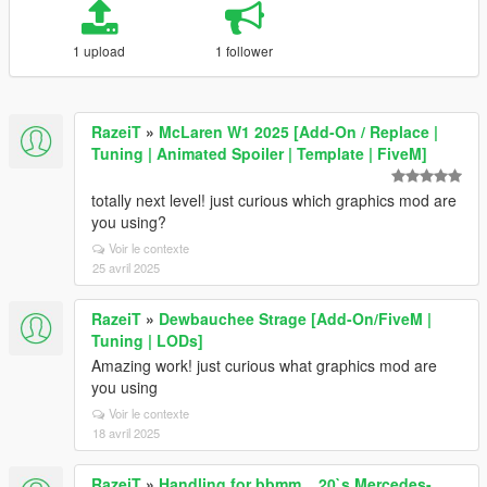
1 upload
1 follower
RazeiT
»
McLaren W1 2025 [Add-On / Replace |
Tuning | Animated Spoiler | Template | FiveM]
totally next level! just curious which graphics mod are
you using?
Voir le contexte
25 avril 2025
RazeiT
»
Dewbauchee Strage [Add-On/FiveM |
Tuning | LODs]
Amazing work! just curious what graphics mod are
you using
Voir le contexte
18 avril 2025
RazeiT
»
Handling for bbmm__20`s Mercedes-