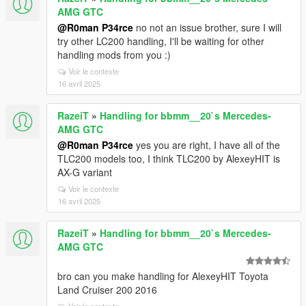
AMG GTC
@R0man P34rce
no not an issue brother, sure I will
try other LC200 handling, I'll be waiting for other
handling mods from you :)
Voir le contexte
16 avril 2025
RazeiT
»
Handling for bbmm__20`s Mercedes-
AMG GTC
@R0man P34rce
yes you are right, I have all of the
TLC200 models too, I think TLC200 by AlexeyHIT is
AX-G variant
Voir le contexte
16 avril 2025
RazeiT
»
Handling for bbmm__20`s Mercedes-
AMG GTC
bro can you make handling for AlexeyHIT Toyota
Land Cruiser 200 2016