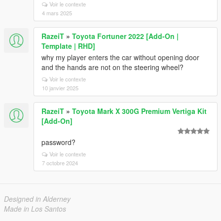
Voir le contexte
4 mars 2025
RazeiT
»
Toyota Fortuner 2022 [Add-On |
Template | RHD]
why my player enters the car without opening door
and the hands are not on the steering wheel?
Voir le contexte
10 janvier 2025
RazeiT
»
Toyota Mark X 300G Premium Vertiga Kit
[Add-On]
password?
Voir le contexte
7 octobre 2024
Designed in Alderney
Made in Los Santos