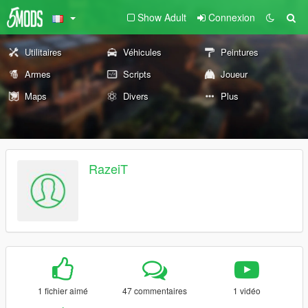
Show Adult
Connexion
Utilitaires
Véhicules
Peintures
Armes
Scripts
Joueur
Maps
Divers
Plus
RazeiT
1 fichier aimé
47 commentaires
1 vidéo