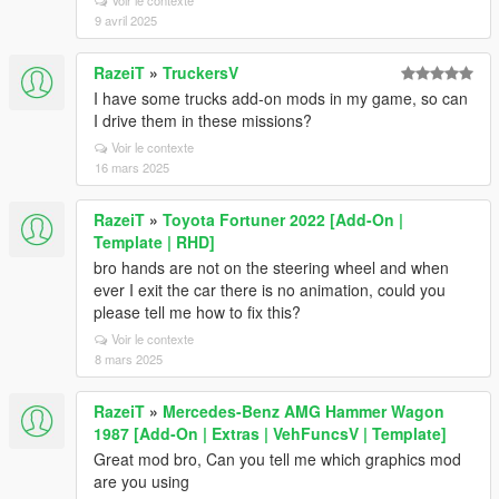
Voir le contexte
9 avril 2025
RazeiT
»
TruckersV
I have some trucks add-on mods in my game, so can
I drive them in these missions?
Voir le contexte
16 mars 2025
RazeiT
»
Toyota Fortuner 2022 [Add-On |
Template | RHD]
bro hands are not on the steering wheel and when
ever I exit the car there is no animation, could you
please tell me how to fix this?
Voir le contexte
8 mars 2025
RazeiT
»
Mercedes-Benz AMG Hammer Wagon
1987 [Add-On | Extras | VehFuncsV | Template]
Great mod bro, Can you tell me which graphics mod
are you using