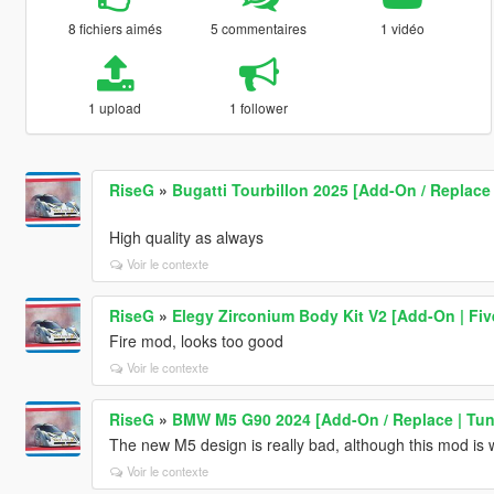
8 fichiers aimés
5 commentaires
1 vidéo
1 upload
1 follower
RiseG
»
Bugatti Tourbillon 2025 [Add-On / Replace |
High quality as always
Voir le contexte
RiseG
»
Elegy Zirconium Body Kit V2 [Add-On | Fi
Fire mod, looks too good
Voir le contexte
RiseG
»
BMW M5 G90 2024 [Add-On / Replace | Tuni
The new M5 design is really bad, although this mod is
Voir le contexte