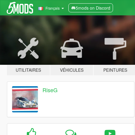
5mods on Discord
Français
UTILITAIRES
VÉHICULES
PEINTURES
RiseG