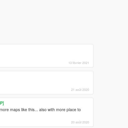
13 février 2021
21 août 2020
P]
re maps like this... also with more place to
20 août 2020