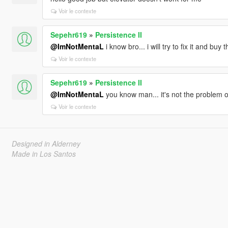
Voir le contexte
Sepehr619
»
Persistence II
@ImNotMentaL
i know bro... i will try to fix it and buy
Voir le contexte
Sepehr619
»
Persistence II
@ImNotMentaL
you know man... it's not the problem o
Voir le contexte
Designed in Alderney
Made in Los Santos