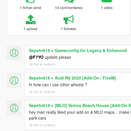
1 fichier aimé
14 commentaires
1 vidéo
1 upload
1 follower
Sepehr619
»
Gameconfig for Legacy & Enhanced
@F7YO
update please
Voir le contexte
Sepehr619
»
Audi R8 2020 [Add-On / FiveM]
hi how can i use other wheels ?
Voir le contexte
Sepehr619
»
[MLO] Venice Beach House [Add-On S
hey man really liked your add on & MLO maps... make mo
park cars
Voir le contexte