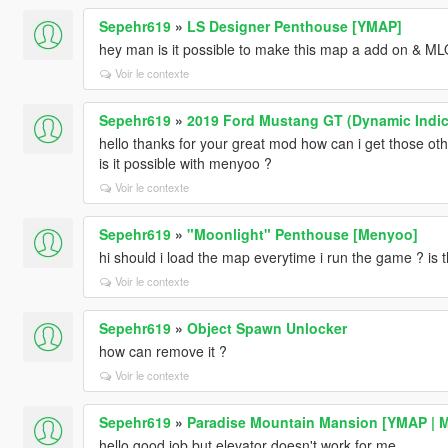
Sepehr619
»
LS Designer Penthouse [YMAP]
hey man is it possible to make this map a add on & M
Voir le contexte
Sepehr619
»
2019 Ford Mustang GT (Dynamic Indic
hello thanks for your great mod how can i get those oth
is it possible with menyoo ?
Voir le contexte
Sepehr619
»
"Moonlight" Penthouse [Menyoo]
hi should i load the map everytime i run the game ? is 
Voir le contexte
Sepehr619
»
Object Spawn Unlocker
how can remove it ?
Voir le contexte
Sepehr619
»
Paradise Mountain Mansion [YMAP |
hello good job but elevator doesn't work for me