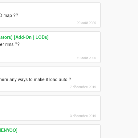
LO map ??
20 août 2020
ators) [Add-On | LODs]
er rims ??
19 août 2020
there any ways to make it load auto ?
7 décembre 2019
3 décembre 2019
 MENYOO]