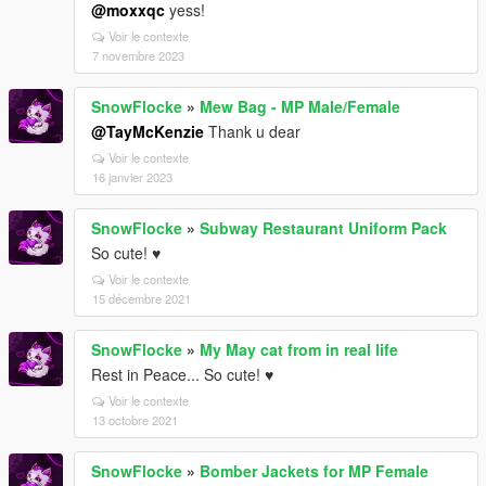
@moxxqc
yess!
Voir le contexte
7 novembre 2023
SnowFlocke
»
Mew Bag - MP Male/Female
@TayMcKenzie
Thank u dear
Voir le contexte
16 janvier 2023
SnowFlocke
»
Subway Restaurant Uniform Pack
So cute! ♥
Voir le contexte
15 décembre 2021
SnowFlocke
»
My May cat from in real life
Rest in Peace... So cute! ♥
Voir le contexte
13 octobre 2021
SnowFlocke
»
Bomber Jackets for MP Female