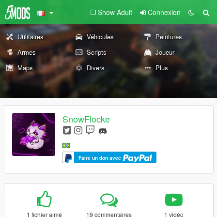
Show Adult
Connexion
Utilitaires
Véhicules
Peintures
Armes
Scripts
Joueur
Maps
Divers
Plus
SnowFlocke
Faire un don avec
1 fichier aimé
19 commentaires
1 vidéo