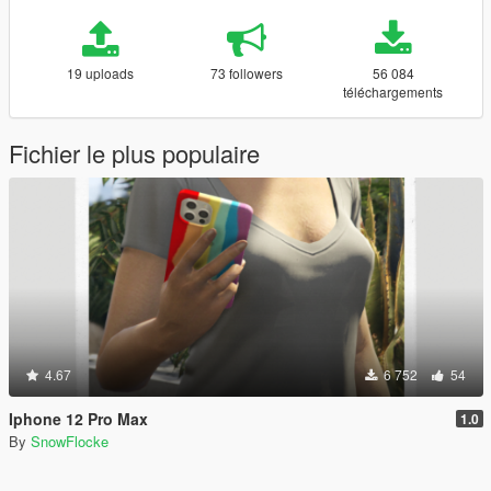
19 uploads
73 followers
56 084
téléchargements
Fichier le plus populaire
4.67
6 752
54
Iphone 12 Pro Max
1.0
By
SnowFlocke