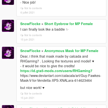
- Nice job!
Voir le contexte
6 juillet 2021
SnowFlocke
»
Short Eyebrow for MP Female
I can finally look like a baddie ✨
Voir le contexte
15 juin 2021
SnowFlocke
»
Anonymous Mask for MP Female
Dear, i think that mask made by calcada and
RHGaming7 . Looking the textures and model! ♥
- it would be nice to give the credits!
https://id.gta5-mods.com/users/RHGaming7
https://www.deviantart.com/calacala/art/Guy-Fawkes-
Mask-V-for-Vendetta-XPS-XNALara-614623464
but nice work! ♥
Voir le contexte
15 juin 2021