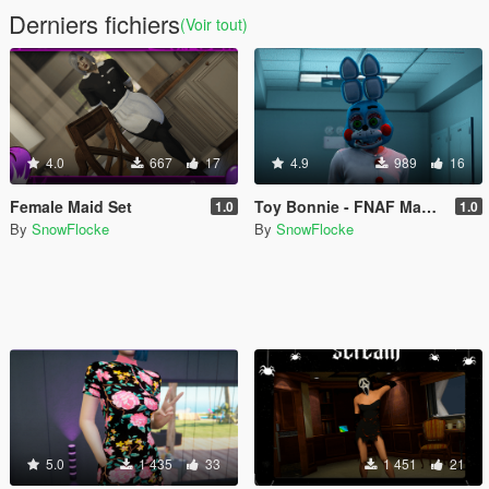
Derniers fichiers
(Voir tout)
4.0
667
17
4.9
989
16
Female Maid Set
Toy Bonnie - FNAF Mask [ Female/Male ]
1.0
1.0
By
SnowFlocke
By
SnowFlocke
5.0
1 435
33
1 451
21