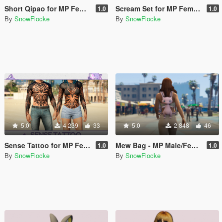
Short Qipao for MP Female
Scream Set for MP Female
1.0
1.0
By
SnowFlocke
By
SnowFlocke
5.0
4 239
33
5.0
2 848
46
Sense Tattoo for MP Female / Male
Mew Bag - MP Male/Female
1.0
1.0
By
SnowFlocke
By
SnowFlocke