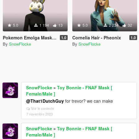
5.0
1 194
13
5.0
2 234
32
Pokemon Emolga Mask for MP Female
Cornelia Hair - Pheonix
1.0
1.0
By
SnowFlocke
By
SnowFlocke
SnowFlocke
»
Toy Bonnie - FNAF Mask [
Female/Male ]
@That1DutchGuy
for trevor? we can make
Voir le contexte
7 novembre 2023
SnowFlocke
»
Toy Bonnie - FNAF Mask [
Female/Male ]