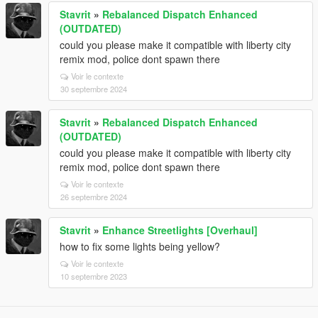
Stavrit
»
Rebalanced Dispatch Enhanced
(OUTDATED)
could you please make it compatible with liberty city
remix mod, police dont spawn there
Voir le contexte
30 septembre 2024
Stavrit
»
Rebalanced Dispatch Enhanced
(OUTDATED)
could you please make it compatible with liberty city
remix mod, police dont spawn there
Voir le contexte
26 septembre 2024
Stavrit
»
Enhance Streetlights [Overhaul]
how to fix some lights being yellow?
Voir le contexte
10 septembre 2023