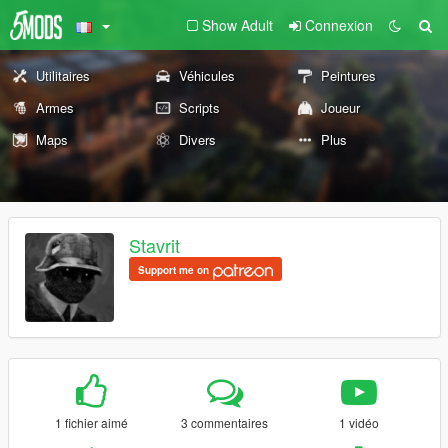
Show Adult
Connexion
Utilitaires
Véhicules
Peintures
Armes
Scripts
Joueur
Maps
Divers
Plus
Stavrit
Support me on
1 fichier aimé
3 commentaires
1 vidéo