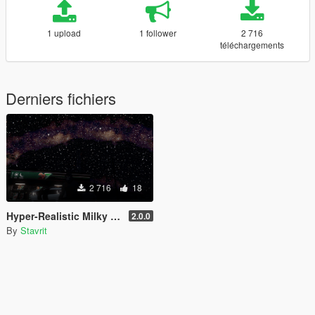
1 upload
1 follower
2 716
téléchargements
Derniers fichiers
2 716
18
Hyper-Realistic Milky Way Sky Starfield
2.0.0
By
Stavrit