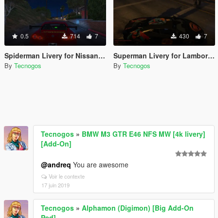
0.5
714
7
430
7
Spiderman Livery for Nissan GTR
Superman Livery for Lamborghini Aventador
By
Tecnogos
By
Tecnogos
Tecnogos
»
BMW M3 GTR E46 NFS MW [4k livery]
[Add-On]
@andreq
You are awesome
Voir le contexte
17 juin 2019
Tecnogos
»
Alphamon (Digimon) [Big Add-On
Ped]