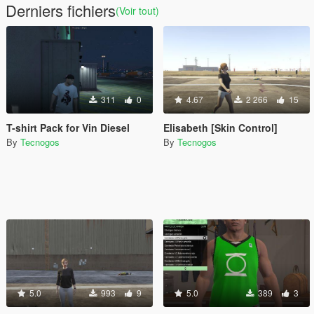
Derniers fichiers
(Voir tout)
311
0
4.67
2 266
15
T-shirt Pack for Vin Diesel
Elisabeth [Skin Control]
By
Tecnogos
By
Tecnogos
5.0
993
9
5.0
389
3