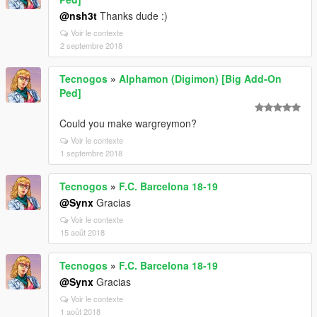
@nsh3t
Thanks dude :)
Voir le contexte
2 septembre 2018
Tecnogos
»
Alphamon (Digimon) [Big Add-On
Ped]
Could you make wargreymon?
Voir le contexte
1 septembre 2018
Tecnogos
»
F.C. Barcelona 18-19
@Synx
Gracias
Voir le contexte
15 août 2018
Tecnogos
»
F.C. Barcelona 18-19
@Synx
Gracias
Voir le contexte
1 août 2018