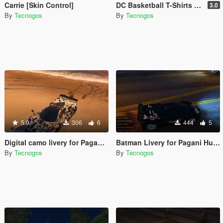
Carrie [Skin Control]
DC Basketball T-Shirts Pack
3.0
By
Tecnogos
By
Tecnogos
5.0
306
6
444
5
Digital camo livery for Pagani Huayra
Batman Livery for Pagani Huayra
By
Tecnogos
By
Tecnogos