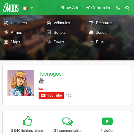
Show Adult
Connexion
Utilitaires
Véhicules
Peintures
Armes
Scripts
Joueur
Maps
Divers
Plus
Tecnogos
3 040 fichiers aimés
131 commentaires
2 vidéos