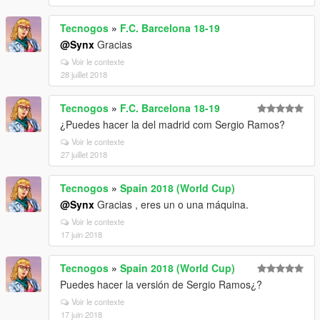
Tecnogos
»
F.C. Barcelona 18-19
@Synx
Gracias
Voir le contexte
28 juillet 2018
Tecnogos
»
F.C. Barcelona 18-19
¿Puedes hacer la del madrid com Sergio Ramos?
Voir le contexte
27 juillet 2018
Tecnogos
»
Spain 2018 (World Cup)
@Synx
Gracias , eres un o una máquina.
Voir le contexte
17 juin 2018
Tecnogos
»
Spain 2018 (World Cup)
Puedes hacer la versión de Sergio Ramos¿?
Voir le contexte
17 juin 2018