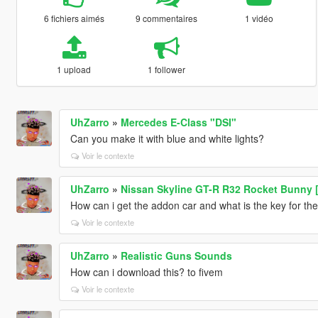
6 fichiers aimés
9 commentaires
1 vidéo
1 upload
1 follower
UhZarro
»
Mercedes E-Class "DSI"
Can you make it with blue and white lights?
Voir le contexte
UhZarro
»
Nissan Skyline GT-R R32 Rocket Bunny [
How can i get the addon car and what is the key for the
Voir le contexte
UhZarro
»
Realistic Guns Sounds
How can i download this? to fivem
Voir le contexte