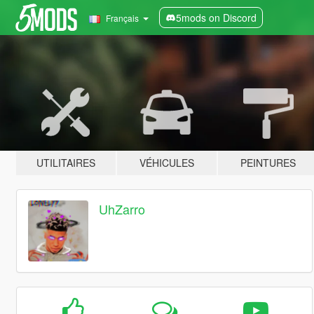
5mods on Discord
Français
UTILITAIRES
VÉHICULES
PEINTURES
UhZarro