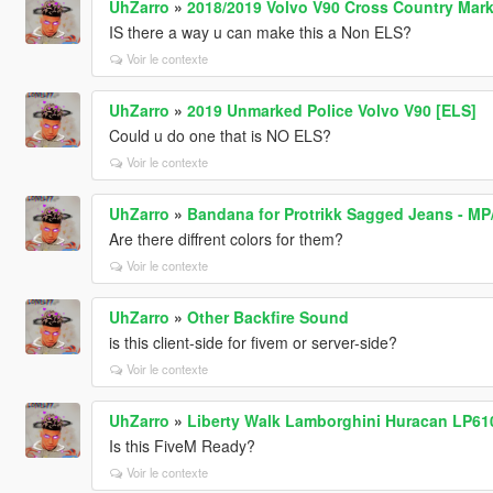
UhZarro
»
2018/2019 Volvo V90 Cross Country Mark
IS there a way u can make this a Non ELS?
Voir le contexte
UhZarro
»
2019 Unmarked Police Volvo V90 [ELS]
Could u do one that is NO ELS?
Voir le contexte
UhZarro
»
Bandana for Protrikk Sagged Jeans - MP
Are there diffrent colors for them?
Voir le contexte
UhZarro
»
Other Backfire Sound
is this client-side for fivem or server-side?
Voir le contexte
UhZarro
»
Liberty Walk Lamborghini Huracan LP61
Is this FiveM Ready?
Voir le contexte