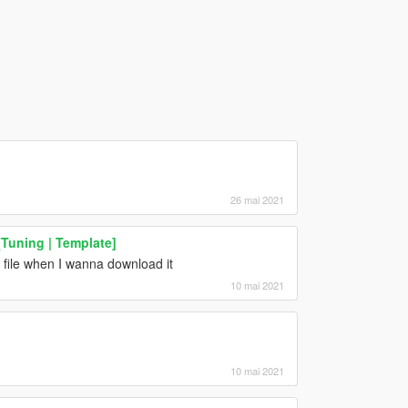
26 mai 2021
Tuning | Template]
 file when I wanna download it
10 mai 2021
10 mai 2021