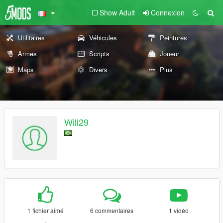
Show Adult
Connexion
Utilitaires
Véhicules
Peintures
Armes
Scripts
Joueur
Maps
Divers
Plus
Will29
1 fichier aimé
6 commentaires
1 vidéo