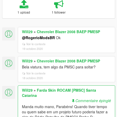
1 upload
1 follower
Will29
»
Chevrolet Blazer 2008 BAEP PMESP
@RogerioModsBR
Ok
Voir le contexte
19 octobre 2020
Will29
»
Chevrolet Blazer 2008 BAEP PMESP
Bela viatura, tem algo da PMSC para soltar?
Voir le contexte
18 octobre 2020
Will29
»
Farda Skin ROCAM [PMSC] Santa
Catarina
Commentaire épinglé
Manda muito mano, Parabéns! Quando tiver tempo
ou quem sabe em um projeto futuro poderia fazer a