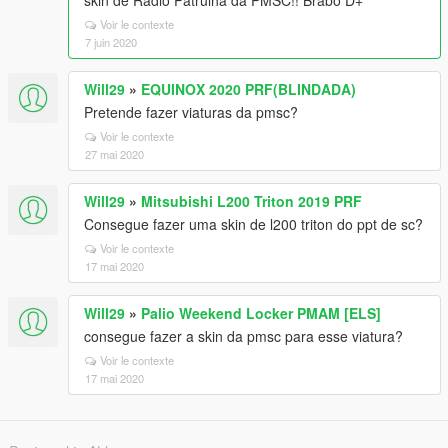
skin de Rádio Patrulha da PMSC!! Brabo D+
Voir le contexte
7 juin 2020
Will29
»
EQUINOX 2020 PRF(BLINDADA)
Pretende fazer viaturas da pmsc?
Voir le contexte
27 mai 2020
Will29
»
Mitsubishi L200 Triton 2019 PRF
Consegue fazer uma skin de l200 triton do ppt de sc?
Voir le contexte
17 mai 2020
Will29
»
Palio Weekend Locker PMAM [ELS]
consegue fazer a skin da pmsc para esse viatura?
Voir le contexte
17 mai 2020