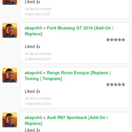
Liked 👍
Voir le contexte
4 décembre 2019
akapohii
»
Ford Mustang GT 2018 [Add-On /
Replace]
Liked 👍
Voir le contexte
4 décembre 2019
akapohii
»
Range Rover Evoque [Replace |
Tuning | Template]
Liked 👍
Voir le contexte
4 décembre 2019
akapohii
»
Audi RS7 Sportback [Add-On /
Replace]
Liked 👍