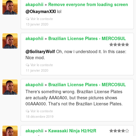
akapohii
»
Remove everyone from loading screen
@OkaymanXXI
lol
Voir le contexte
13 janvier 2020
akapohii
»
Brazilian License Plates - MERCOSUL
@SolitaryWolf
Oh, now i understood it. In this case:
Nice mod.
Voir le contexte
11 janvier 2020
akapohii
»
Brazilian License Plates - MERCOSUL
There's something wrong. Brazilian License Plates
are actually AAA0A00, but these pictures shows
00AAA000. That's not the Brazilian License Plates.
Voir le contexte
18 décembre 2019
akapohii
»
Kawasaki Ninja H2/H2R