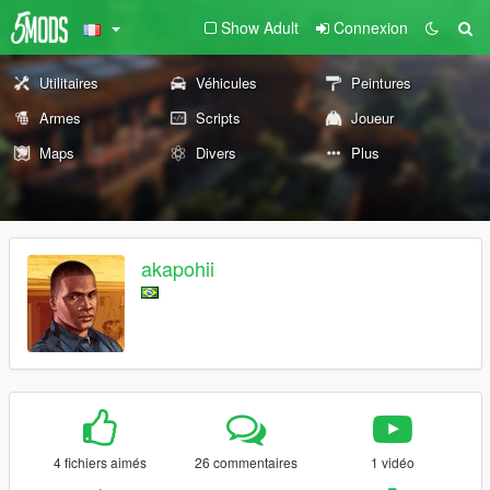
Show Adult
Connexion
Utilitaires
Véhicules
Peintures
Armes
Scripts
Joueur
Maps
Divers
Plus
akapohii
4 fichiers aimés
26 commentaires
1 vidéo