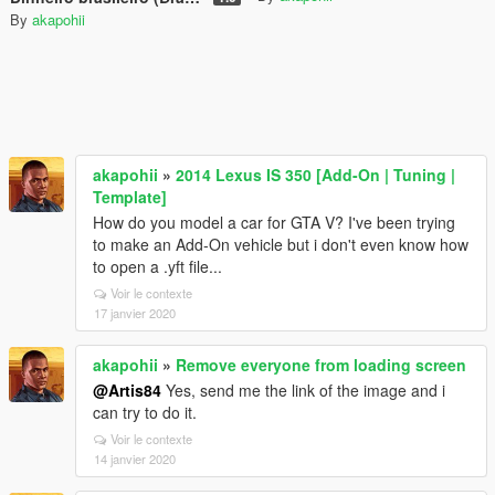
By
akapohii
akapohii
»
2014 Lexus IS 350 [Add-On | Tuning |
Template]
How do you model a car for GTA V? I've been trying
to make an Add-On vehicle but i don't even know how
to open a .yft file...
Voir le contexte
17 janvier 2020
akapohii
»
Remove everyone from loading screen
@Artis84
Yes, send me the link of the image and i
can try to do it.
Voir le contexte
14 janvier 2020