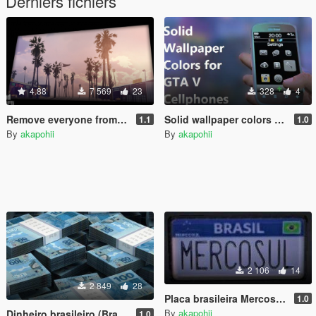
Derniers fichiers
4.88
7 569
23
328
4
Remove everyone from loading screen
Solid wallpaper colors [Pack]
1.1
1.0
By
akapohii
By
akapohii
2 106
14
2 849
28
Placa brasileira Mercosul (Brazilian License Plate)
1.0
By
akapohii
Dinheiro brasileiro (Brazilian money) [Pack]
1.0