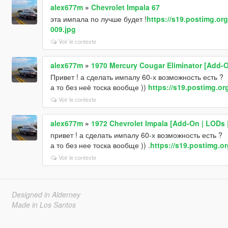
alex677m
»
Chevrolet Impala 67
эта импала по лучше будет !
https://s19.postimg.or
009.jpg
Voir le contexte
alex677m
»
1970 Mercury Cougar Eliminator [Add-O
Привет ! а сделать импалу 60-х возможность есть ?
а то без неё тоска вообще ))
https://s19.postimg.or
Voir le contexte
alex677m
»
1972 Chevrolet Impala [Add-On | LODs 
привет ! а сделать импалу 60-х возможность есть ?
а то без нее тоска вообще )) .
https://s19.postimg.o
Voir le contexte
Designed in Alderney
Made in Los Santos