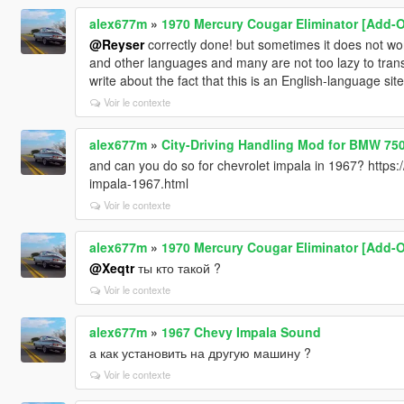
alex677m
»
1970 Mercury Cougar Eliminator [Add-O
@Reyser
correctly done! but sometimes it does not wo
and other languages ​​and many are not too lazy to tran
write about the fact that this is an English-language site
Voir le contexte
alex677m
»
City-Driving Handling Mod for BMW 750
and can you do so for chevrolet impala in 1967? https:/
impala-1967.html
Voir le contexte
alex677m
»
1970 Mercury Cougar Eliminator [Add-O
@Xeqtr
ты кто такой ?
Voir le contexte
alex677m
»
1967 Chevy Impala Sound
а как установить на другую машину ?
Voir le contexte