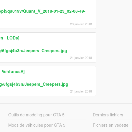
g/pi5qa019v/Quant_V_2018-01-23_02-06-49-
23 janvier 2018
n | LODs]
g/6fgsj4b3n/Jeepers_Creepers.jpg
21 janvier 2018
| VehfuncsV]
rg/6fgsj4b3n/Jeepers_Creepers.jpg
21 janvier 2018
Outils de modding pour GTA 5
Derniers fichiers
Mods de véhicules pour GTA 5
Fichiers en vedette