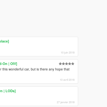
place]
10 juin 2018
-On | OIV]
 this wonderful car, but is there any hope that
10 avril 2018
n | LODs]
27 janvier 2018