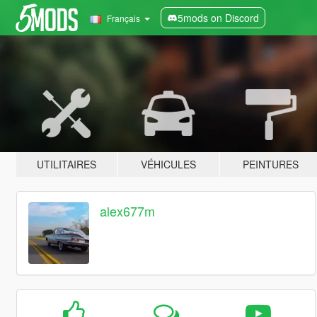
5mods on Discord
Français
UTILITAIRES
VÉHICULES
PEINTURES
alex677m