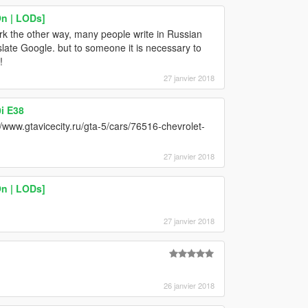
n | LODs]
rk the other way, many people write in Russian
slate Google. but to someone it is necessary to
!
27 janvier 2018
i E38
/www.gtavicecity.ru/gta-5/cars/76516-chevrolet-
27 janvier 2018
n | LODs]
27 janvier 2018
26 janvier 2018