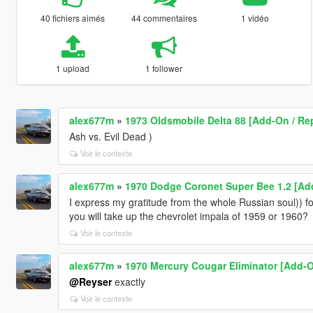
40 fichiers aimés
44 commentaires
1 vidéo
1 upload
1 follower
alex677m
»
1973 Oldsmobile Delta 88 [Add-On / Re
Ash vs. Evil Dead )
Voir le contexte
alex677m
»
1970 Dodge Coronet Super Bee 1.2 [Add
I express my gratitude from the whole Russian soul)) for
you will take up the chevrolet impala of 1959 or 1960?
Voir le contexte
alex677m
»
1970 Mercury Cougar Eliminator [Add-O
@Reyser
exactly
Voir le contexte