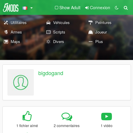
Show Adult
Connexion
Utilitaires
Véhicules
Peintures
Armes
Scripts
Joueur
Maps
Divers
Plus
bigdogand
1 fichier aimé
2 commentaires
1 vidéo