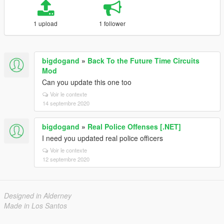
1 upload
1 follower
bigdogand
»
Back To the Future Time Circuits
Mod
Can you update this one too
Voir le contexte
14 septembre 2020
bigdogand
»
Real Police Offenses [.NET]
I need you updated real police officers
Voir le contexte
12 septembre 2020
Designed in Alderney
Made in Los Santos