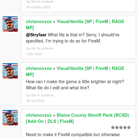
Voir le contexte
23 octobre 2022
chrisnovxxx
»
VisualVanilla [SP | FiveM | RAGE
MP]
@Stryfaar
What file is that in? Sorry, I should've
specified, I'm trying to do so for FiveM.
Voir le contexte
3 juin 2022
chrisnovxxx
»
VisualVanilla [SP | FiveM | RAGE
MP]
How can I make the game a little brighter at night?
What file do I edit and what line?
Voir le contexte
28 mai 2022
chrisnovxxx
»
Blaine County Sheriff Pack (BCSD)
[Add-On | DLS | FiveM]
Need to make it FiveM compatible but otherwise