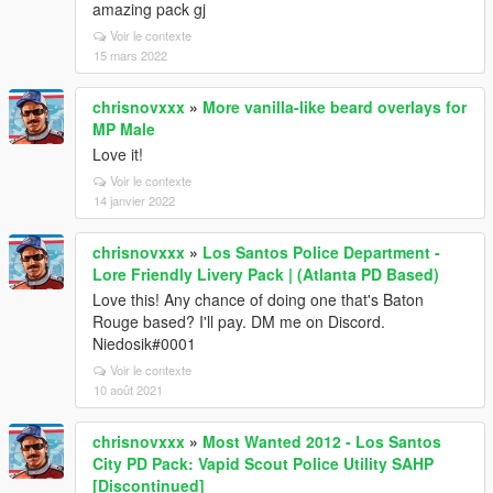
amazing pack gj
Voir le contexte
15 mars 2022
chrisnovxxx
»
More vanilla-like beard overlays for
MP Male
Love it!
Voir le contexte
14 janvier 2022
chrisnovxxx
»
Los Santos Police Department -
Lore Friendly Livery Pack | (Atlanta PD Based)
Love this! Any chance of doing one that's Baton
Rouge based? I'll pay. DM me on Discord.
Niedosik#0001
Voir le contexte
10 août 2021
chrisnovxxx
»
Most Wanted 2012 - Los Santos
City PD Pack: Vapid Scout Police Utility SAHP
[Discontinued]