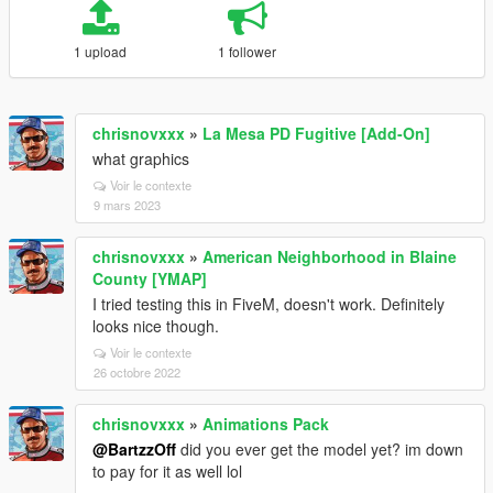
1 upload
1 follower
chrisnovxxx
»
La Mesa PD Fugitive [Add-On]
what graphics
Voir le contexte
9 mars 2023
chrisnovxxx
»
American Neighborhood in Blaine
County [YMAP]
I tried testing this in FiveM, doesn't work. Definitely
looks nice though.
Voir le contexte
26 octobre 2022
chrisnovxxx
»
Animations Pack
@BartzzOff
did you ever get the model yet? im down
to pay for it as well lol