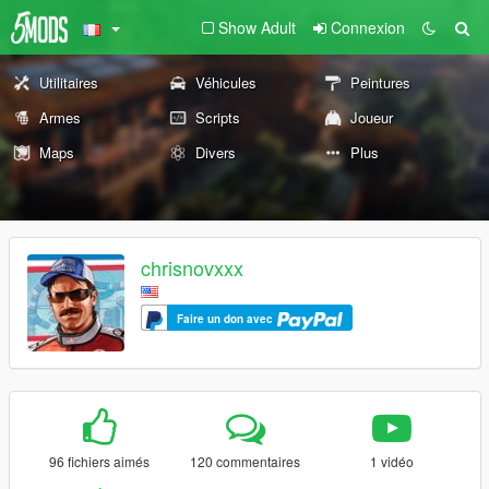
Show Adult
Connexion
Utilitaires
Véhicules
Peintures
Armes
Scripts
Joueur
Maps
Divers
Plus
chrisnovxxx
Faire un don avec
96 fichiers aimés
120 commentaires
1 vidéo