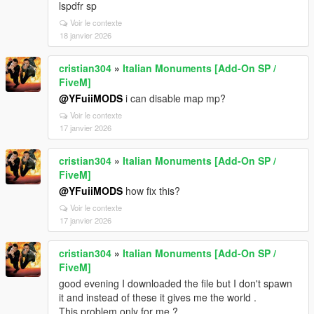
lspdfr sp
Voir le contexte
18 janvier 2026
cristian304
»
Italian Monuments [Add-On SP /
FiveM]
@YFuiiMODS
i can disable map mp?
Voir le contexte
17 janvier 2026
cristian304
»
Italian Monuments [Add-On SP /
FiveM]
@YFuiiMODS
how fix this?
Voir le contexte
17 janvier 2026
cristian304
»
Italian Monuments [Add-On SP /
FiveM]
good evening I downloaded the file but I don't spawn
it and instead of these it gives me the world .
This problem only for me ?