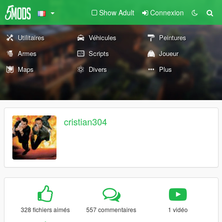
Show Adult
Connexion
Utilitaires
Véhicules
Peintures
Armes
Scripts
Joueur
Maps
Divers
Plus
cristian304
328 fichiers aimés
557 commentaires
1 vidéo