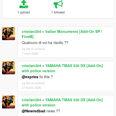
1 upload
1 follower
cristian304
»
Italian Monuments [Add-On SP /
FiveM]
Qualcuno di voi ha risolto ??
Voir le contexte
7 mars 2026
cristian304
»
YAMAHA TMAX 530 DX [Add-On]
with police version
@expries
fix this ?
Voir le contexte
27 février 2026
cristian304
»
YAMAHA TMAX 530 DX [Add-On]
with police version
@Newredbad
news ??