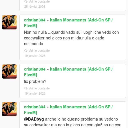
Voir le contexte
25 février 2026
cristian304
»
Italian Monuments [Add-On SP /
FiveM]
Non ho nulla ...quando vado sui luoghi che vedo con
codewalker nel gioco non mi da.nulla e cado
nel.mondo
Voir le contexte
19 janvier 2026
cristian304
»
Italian Monuments [Add-On SP /
FiveM]
fix problem?
Voir le contexte
19 janvier 2026
cristian304
»
Italian Monuments [Add-On SP /
FiveM]
@BADbyg
anche io ho questo problema su vedono
su codewalker ma non in gioco ne con gta5 sp ne con