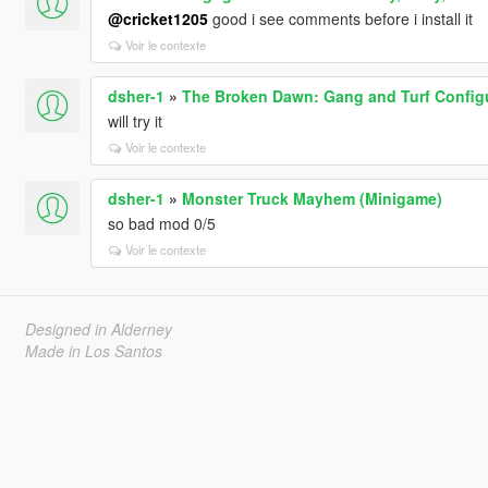
@cricket1205
good i see comments before i install it
Voir le contexte
dsher-1
»
The Broken Dawn: Gang and Turf Configu
will try it
Voir le contexte
dsher-1
»
Monster Truck Mayhem (Minigame)
so bad mod 0/5
Voir le contexte
Designed in Alderney
Made in Los Santos