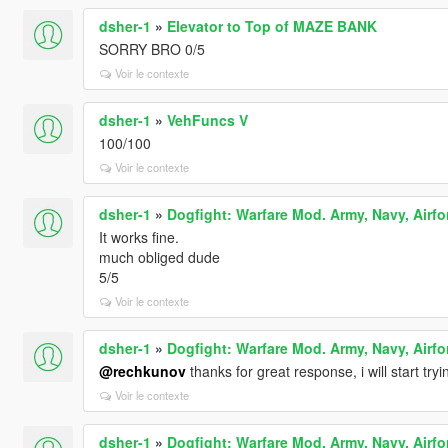
dsher-1
»
Elevator to Top of MAZE BANK
SORRY BRO 0/5
Voir le contexte
dsher-1
»
VehFuncs V
100/100
Voir le contexte
dsher-1
»
Dogfight: Warfare Mod. Army, Navy, Airfo
It works fine.
much obliged dude
5/5
Voir le contexte
dsher-1
»
Dogfight: Warfare Mod. Army, Navy, Airfo
@rechkunov
thanks for great response, i will start tryi
Voir le contexte
dsher-1
»
Dogfight: Warfare Mod. Army, Navy, Airfo