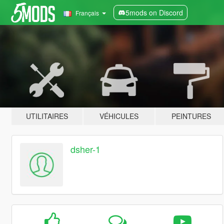
5mods on Discord
Français
UTILITAIRES
VÉHICULES
PEINTURES
dsher-1