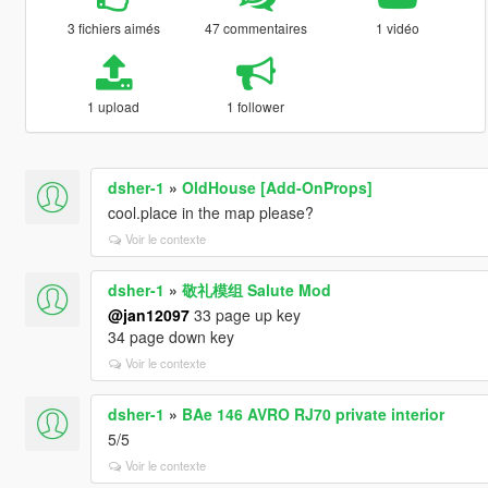
3 fichiers aimés
47 commentaires
1 vidéo
1 upload
1 follower
dsher-1
»
OldHouse [Add-OnProps]
cool.place in the map please?
Voir le contexte
dsher-1
»
敬礼模组 Salute Mod
@jan12097
33 page up key
34 page down key
Voir le contexte
dsher-1
»
BAe 146 AVRO RJ70 private interior
5/5
Voir le contexte