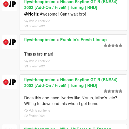
flywithcaptmico
»
Nissan Skyline GT-R (BNR34)
2002 [Add-On / FiveM | Tuning | RHD]
@NoHz
Awesome! Can't wait bro!
Voir le contexte
23 février 2021
flywithcaptmico
»
Franklin's Fresh Lineup
This is fire man!
Voir le contexte
23 février 2021
flywithcaptmico
»
Nissan Skyline GT-R (BNR34)
2002 [Add-On / FiveM | Tuning | RHD]
Does this one have liveries like Nismo, Mine's, etc?
Willing to download this when I get home
Voir le contexte
22 février 2021