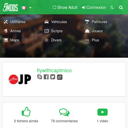
Show Adult
Connexion
Utilitaires
Véhicules
Peintures
Armes
Scripts
Joueur
Maps
Divers
Plus
flywithcaptmico
5 fichiers aimés
79 commentaires
1 vidéo