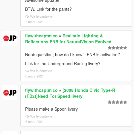
Awesome update!
BTW, Link for the pants?
Voir le contexte
7 mars 2021
flywithcaptmico
»
Realistic Lighting &
Reflections ENB for NaturalVision Evolved
Noob question, how do I know if ENB is activated?
Link for the Underground Racing livery?
Voir le contexte
6 mars 2021
flywithcaptmico
»
[2008 Honda Civic Type-R
(FD2)]Need For Speed livery
Please make a Spoon livery
Voir le contexte
6 mars 2021