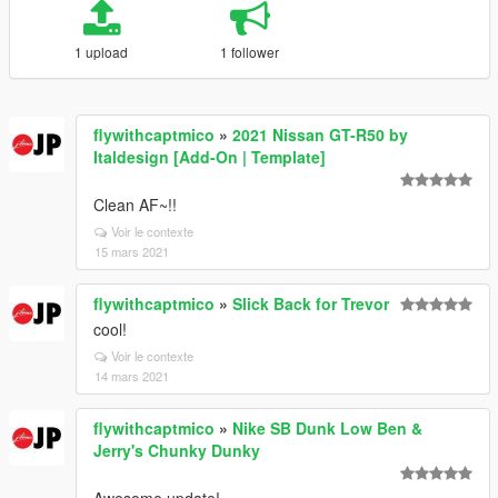
1 upload
1 follower
flywithcaptmico
»
2021 Nissan GT-R50 by
Italdesign [Add-On | Template]
Clean AF~!!
Voir le contexte
15 mars 2021
flywithcaptmico
»
Slick Back for Trevor
cool!
Voir le contexte
14 mars 2021
flywithcaptmico
»
Nike SB Dunk Low Ben &
Jerry's Chunky Dunky