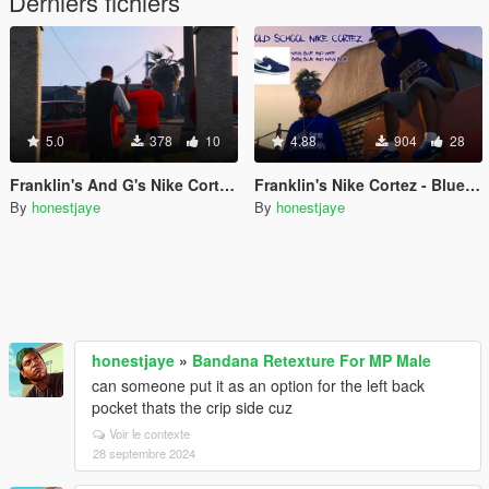
Derniers fichiers
5.0
378
10
4.88
904
28
Franklin's And G's Nike Cortez- Red Division
Franklin's Nike Cortez - Blue Division
By
honestjaye
By
honestjaye
honestjaye
»
Bandana Retexture For MP Male
can someone put it as an option for the left back
pocket thats the crip side cuz
Voir le contexte
28 septembre 2024