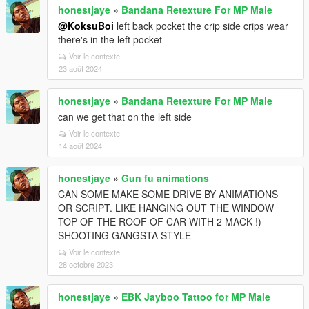
honestjaye
»
Bandana Retexture For MP Male
@KoksuBoi
left back pocket the crip side crips wear
there's in the left pocket
Voir le contexte
23 août 2024
honestjaye
»
Bandana Retexture For MP Male
can we get that on the left side
Voir le contexte
14 août 2024
honestjaye
»
Gun fu animations
CAN SOME MAKE SOME DRIVE BY ANIMATIONS
OR SCRIPT. LIKE HANGING OUT THE WINDOW
TOP OF THE ROOF OF CAR WITH 2 MACK !)
SHOOTING GANGSTA STYLE
Voir le contexte
28 octobre 2023
honestjaye
»
EBK Jayboo Tattoo for MP Male