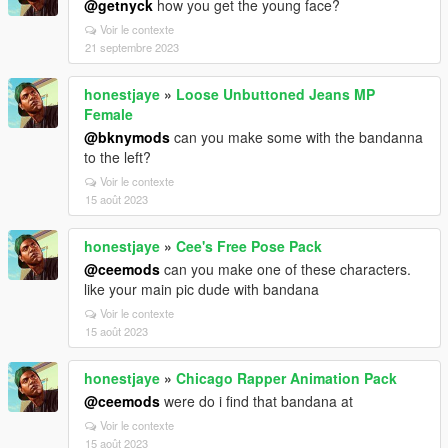
@getnyck
how you get the young face?
Voir le contexte
21 septembre 2023
honestjaye
»
Loose Unbuttoned Jeans MP
Female
@bknymods
can you make some with the bandanna
to the left?
Voir le contexte
15 août 2023
honestjaye
»
Cee's Free Pose Pack
@ceemods
can you make one of these characters.
like your main pic dude with bandana
Voir le contexte
15 août 2023
honestjaye
»
Chicago Rapper Animation Pack
@ceemods
were do i find that bandana at
Voir le contexte
15 août 2023