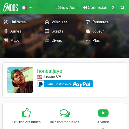
Show Adult
Connexion
Utilitaires
Véhicules
Peintures
Armes
Scripts
Joueur
Maps
Divers
Plus
honestjaye
Fresno CA
Faire un don avec
121 fichiers aimés
367 commentaires
1 vidéo