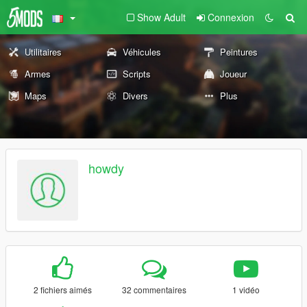
Show Adult
Connexion
Utilitaires
Véhicules
Peintures
Armes
Scripts
Joueur
Maps
Divers
Plus
howdy
2 fichiers aimés
32 commentaires
1 vidéo