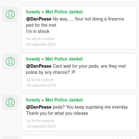
howdy
»
Met Police Jankel
@DanPease
No way..... Your not doing a firearms
ped for the met
I'm in shock
Voir le contexte
20 septembre 2019
howdy
»
Met Police Jankel
@DanPease
Cant wait for your peds, are they met
police by any chance? :P
Voir le contexte
19 septembre 2019
howdy
»
Met Police Jankel
@DanPease
peds? You keep suprising me everday
Thank you for what you release
Voir le contexte
19 septembre 2019