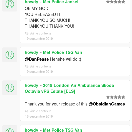
howdy
»
Met Police Jankel
Oh MY GOD
YOU RELEASED IT
THANK YOU SO MUCH!
THANK YOU THANK YOU!
Voir le contexte
19 septembre 2019
howdy
»
Met Police TSG Van
@DanPease
Hehehe will do :)
Voir le contexte
19 septembre 2019
howdy
»
2018 London Air Ambulance Skoda
Octavia vRS Estate [ELS]
Thank you for your release of this
@ObsidianGames
Voir le contexte
18 septembre 2019
howdy
»
Met Police TSG Van