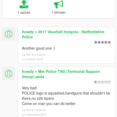
1 upload
1 follower
howdy
»
2017 Vauxhall Insignia - Staffordshire
Police
Another good one :)
Voir le contexte
21 octobre 2019
howdy
»
Met Police TSG (Territorial Support
Group) peds
Very bad
POLICE logo is squashed,handguns that shouldn't be
there,no x26 tazers
Come on man you can do better
Voir le contexte
21 septembre 2019