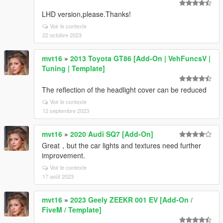
LHD version,please.Thanks!
Voir le contexte
22 octobre 2023
mvt16
»
2013 Toyota GT86 [Add-On | VehFuncsV |
Tuning | Template]
The reflection of the headlight cover can be reduced
Voir le contexte
12 septembre 2023
mvt16
»
2020 Audi SQ7 [Add-On]
Great，but the car lights and textures need further
improvement.
Voir le contexte
17 août 2023
mvt16
»
2023 Geely ZEEKR 001 EV [Add-On /
FiveM / Template]