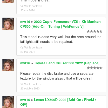
This model is great
Voir le contexte
23 mai 2024
mvt16
»
2022 Cupra Formentor VZ5 + Kit Manhart
CP500 [Add-On | Tuning | VehFuncs V]
This model is done very well, but the area around the
tail lights still needs to be repaired.
Voir le contexte
23 mai 2024
mvt16
»
Toyota Land Cruiser 300 2022 [Replace]
Please repair the disc brake and use a separate
texture for the window glass，that will be great!
Voir le contexte
22 octobre 2023
mvt16
»
Lexus LX500D 2022 [Add-On / FiveM /
OIV]