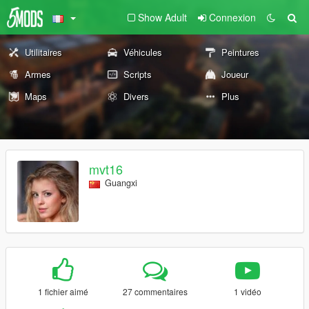
Show Adult
Connexion
Utilitaires
Véhicules
Peintures
Armes
Scripts
Joueur
Maps
Divers
Plus
mvt16
Guangxi
1 fichier aimé
27 commentaires
1 vidéo