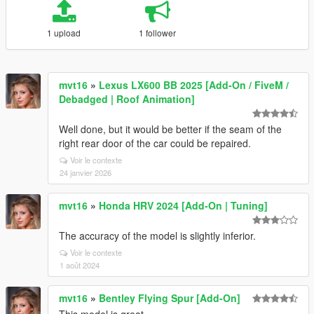
1 upload
1 follower
mvt16
»
Lexus LX600 BB 2025 [Add-On / FiveM /
Debadged | Roof Animation]
Well done, but it would be better if the seam of the
right rear door of the car could be repaired.
Voir le contexte
24 janvier 2026
mvt16
»
Honda HRV 2024 [Add-On | Tuning]
The accuracy of the model is slightly inferior.
Voir le contexte
1 août 2024
mvt16
»
Bentley Flying Spur [Add-On]