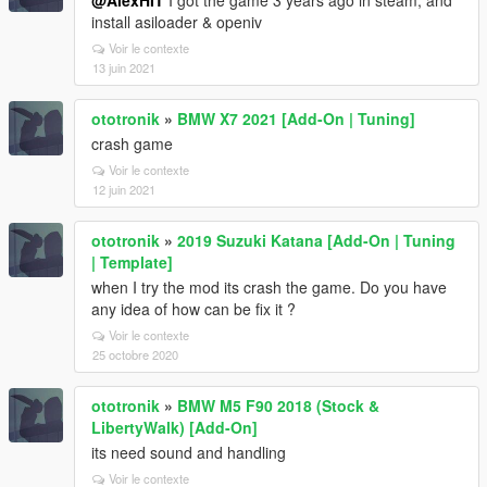
@AlexHIT
I got the game 3 years ago in steam, and
install asiloader & openiv
Voir le contexte
13 juin 2021
ototronik
»
BMW X7 2021 [Add-On | Tuning]
crash game
Voir le contexte
12 juin 2021
ototronik
»
2019 Suzuki Katana [Add-On | Tuning
| Template]
when I try the mod its crash the game. Do you have
any idea of how can be fix it ?
Voir le contexte
25 octobre 2020
ototronik
»
BMW M5 F90 2018 (Stock &
LibertyWalk) [Add-On]
its need sound and handling
Voir le contexte