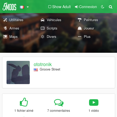
Show Adult
Connexion
Utilitaires
Véhicules
Peintures
Armes
Scripts
Joueur
Maps
Divers
Plus
ototronik
Groove Street
1 fichier aimé
7 commentaires
1 vidéo