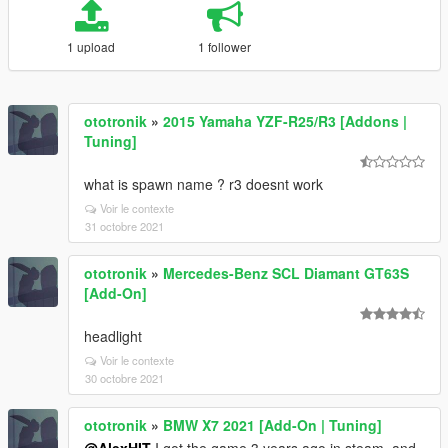
1 upload
1 follower
ototronik
»
2015 Yamaha YZF-R25/R3 [Addons |
Tuning]
what is spawn name ? r3 doesnt work
Voir le contexte
31 octobre 2021
ototronik
»
Mercedes-Benz SCL Diamant GT63S
[Add-On]
headlight
Voir le contexte
30 octobre 2021
ototronik
»
BMW X7 2021 [Add-On | Tuning]