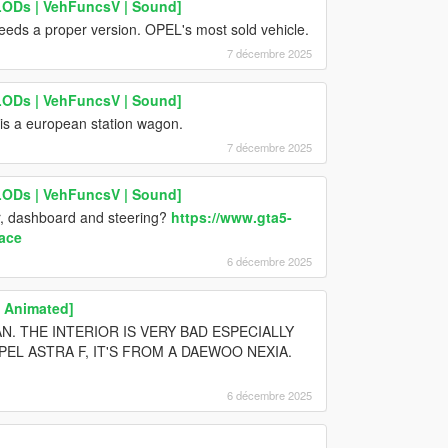
LODs | VehFuncsV | Sound]
needs a proper version. OPEL's most sold vehicle.
7 décembre 2025
LODs | VehFuncsV | Sound]
 is a european station wagon.
7 décembre 2025
LODs | VehFuncsV | Sound]
ior, dashboard and steering?
https://www.gta5-
ace
6 décembre 2025
| Animated]
VAN. THE INTERIOR IS VERY BAD ESPECIALLY
EL ASTRA F, IT'S FROM A DAEWOO NEXIA.
6 décembre 2025