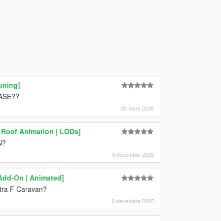
uning]
EASE??
20 mars 2026
 Roof Animation | LODs]
N?
9 décembre 2025
Add-On | Animated]
tra F Caravan?
8 décembre 2025