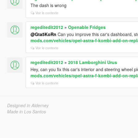
The dash is wrong
Voir le contexte
regeditedit2012
»
Openable Fridges
@Gta5KoRn
Can you improve this car's dashboard, s
mods.com/vehicles/opel-astra-f-kombi-add-on-repl
Voir le contexte
regeditedit2012
»
2018 Lamborghini Urus
Hey, can you fix this car's interior and steering wheel 
mods.com/vehicles/opel-astra-f-kombi-add-on-repl
Voir le contexte
Designed in Alderney
Made in Los Santos