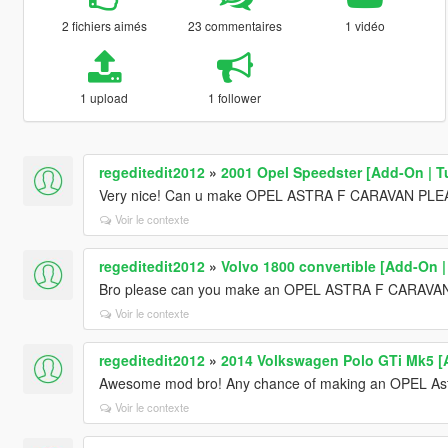
2 fichiers aimés
23 commentaires
1 vidéo
1 upload
1 follower
regeditedit2012
»
2001 Opel Speedster [Add-On | T
Very nice! Can u make OPEL ASTRA F CARAVAN PL
Voir le contexte
regeditedit2012
»
Volvo 1800 convertible [Add-On |
Bro please can you make an OPEL ASTRA F CARAVA
Voir le contexte
regeditedit2012
»
2014 Volkswagen Polo GTi Mk5 [
Awesome mod bro! Any chance of making an OPEL As
Voir le contexte