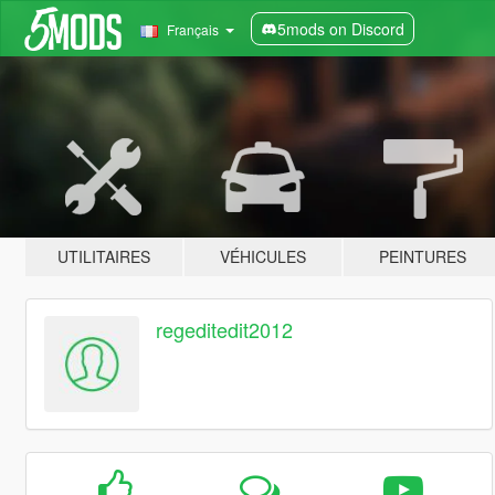
5mods on Discord
Français
UTILITAIRES
VÉHICULES
PEINTURES
regeditedit2012