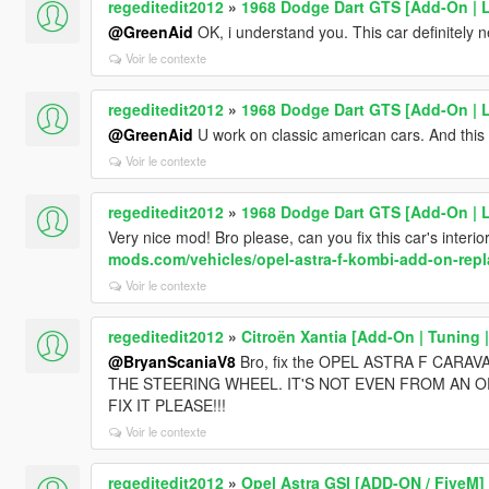
regeditedit2012
»
1968 Dodge Dart GTS [Add-On | 
@GreenAid
OK, i understand you. This car definitely 
Voir le contexte
regeditedit2012
»
1968 Dodge Dart GTS [Add-On | 
@GreenAid
U work on classic american cars. And this
Voir le contexte
regeditedit2012
»
1968 Dodge Dart GTS [Add-On | 
Very nice mod! Bro please, can you fix this car's inter
mods.com/vehicles/opel-astra-f-kombi-add-on-repl
Voir le contexte
regeditedit2012
»
Citroën Xantia [Add-On | Tuning 
@BryanScaniaV8
Bro, fix the OPEL ASTRA F CARA
THE STEERING WHEEL. IT'S NOT EVEN FROM AN OP
FIX IT PLEASE!!!
Voir le contexte
regeditedit2012
»
Opel Astra GSI [ADD-ON / FiveM]