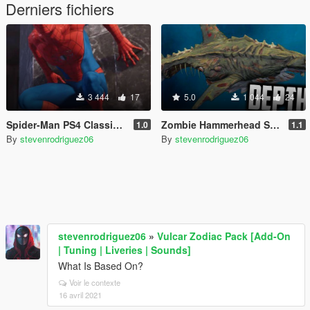
Derniers fichiers
3 444
17
5.0
1 044
24
Spider-Man PS4 Classic Suit (Retexture V2)
Zombie Hammerhead Shark Mod
1.0
1.1
By
stevenrodriguez06
By
stevenrodriguez06
stevenrodriguez06
»
Vulcar Zodiac Pack [Add-On
| Tuning | Liveries | Sounds]
What Is Based On?
Voir le contexte
16 avril 2021