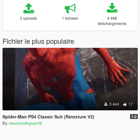
2 uploads
1 follower
4 488
téléchargements
Fichier le plus populaire
3 444
17
Spider-Man PS4 Classic Suit (Retexture V2)
1.0
By
stevenrodriguez06