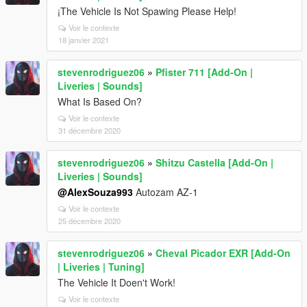
¡The Vehicle Is Not Spawing Please Help!
Voir le contexte
18 janvier 2021
stevenrodriguez06
»
Pfister 711 [Add-On |
Liveries | Sounds]
What Is Based On?
Voir le contexte
31 décembre 2020
stevenrodriguez06
»
Shitzu Castella [Add-On |
Liveries | Sounds]
@AlexSouza993
Autozam AZ-1
Voir le contexte
25 décembre 2020
stevenrodriguez06
»
Cheval Picador EXR [Add-On
| Liveries | Tuning]
The Vehicle It Doen't Work!
Voir le contexte