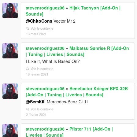
stevenrodriguez06
»
Hijak Tachyon [Add-On |
Sounds]
@ChitoCons
Vector M12
Voir le contexte
13 mars 2021
stevenrodriguez06
»
Maibatsu Sunrise R [Add-On
| Tuning | Liveries | Sounds]
I Like It, What Is Based On?
Voir le contexte
16 février 2021
stevenrodriguez06
»
Benefactor Krieger BPX-32B
[Add-On | Tuning | Liveries | Sounds]
@SemKill
Mercedes-Benz C111
Voir le contexte
2 février 2021
stevenrodriguez06
»
Pfister 711 [Add-On |
Liveries | Sounds]