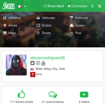
Show Adult
Connexion
Utilitaires
Véhicules
Peintures
Armes
Scripts
Joueur
Maps
Divers
Plus
stevenrodriguez06
West Valley City, Utah
111 fichiers aimés
21 commentaires
2 vidéos