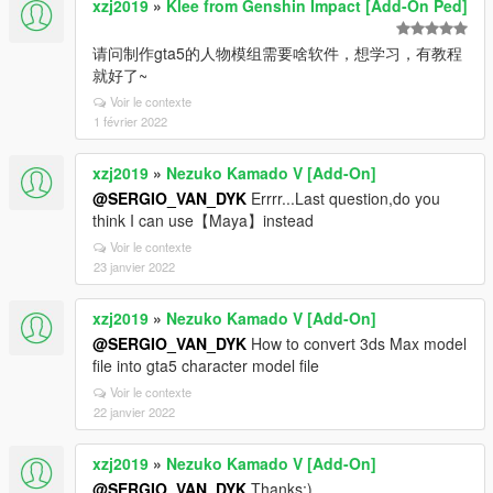
xzj2019
»
Klee from Genshin Impact [Add-On Ped]
请问制作gta5的人物模组需要啥软件，想学习，有教程
就好了~
Voir le contexte
1 février 2022
xzj2019
»
Nezuko Kamado V [Add-On]
@SERGIO_VAN_DYK
Errrr...Last question,do you
think I can use【Maya】instead
Voir le contexte
23 janvier 2022
xzj2019
»
Nezuko Kamado V [Add-On]
@SERGIO_VAN_DYK
How to convert 3ds Max model
file into gta5 character model file
Voir le contexte
22 janvier 2022
xzj2019
»
Nezuko Kamado V [Add-On]
@SERGIO_VAN_DYK
Thanks:)