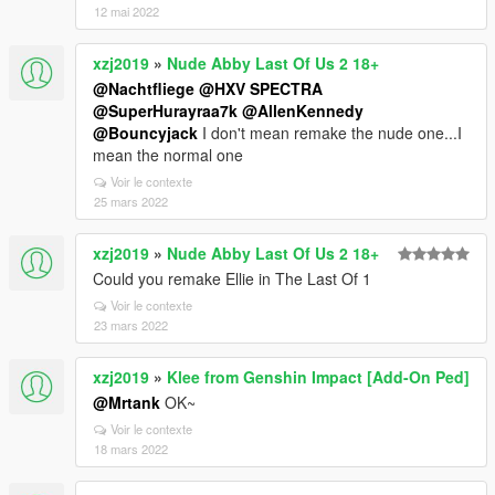
12 mai 2022
xzj2019
»
Nude Abby Last Of Us 2 18+
@Nachtfliege
@HXV SPECTRA
@SuperHurayraa7k
@AllenKennedy
@Bouncyjack
I don't mean remake the nude one...I
mean the normal one
Voir le contexte
25 mars 2022
xzj2019
»
Nude Abby Last Of Us 2 18+
Could you remake Ellie in The Last Of 1
Voir le contexte
23 mars 2022
xzj2019
»
Klee from Genshin Impact [Add-On Ped]
@Mrtank
OK~
Voir le contexte
18 mars 2022