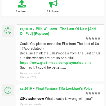
1 upload
1 follower
xzj2019
»
Ellie Williams - The Last Of Us 2 [Add-
On Ped] [Replace]
Could You please make the Ellie from The Last of Us
1?Appreciated:)
Because I think the Ellies'models from The Last Of Us
1 in this website are not so beautiful......
https://www.gta5-mods.com/player/tlou-ellie
Such as it,it could be better......
Voir le contexte
5 février 2023
xzj2019
»
Final Fantasy Tifa Lockhart's Voice
@Kalashnicow
What exactly is wrong with you?
Voir le contexte