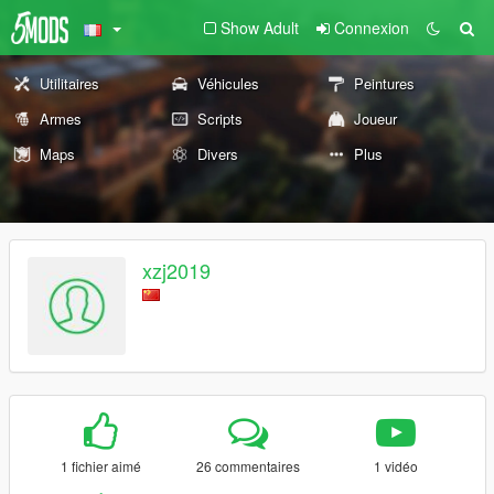
Show Adult
Connexion
Utilitaires
Véhicules
Peintures
Armes
Scripts
Joueur
Maps
Divers
Plus
xzj2019
1 fichier aimé
26 commentaires
1 vidéo