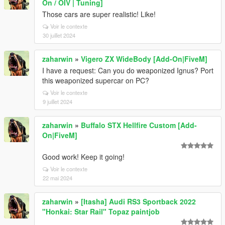
On / OIV | Tuning]
Those cars are super realistic! Like!
Voir le contexte
30 juillet 2024
zaharwin
»
Vigero ZX WideBody [Add-On|FiveM]
I have a request: Can you do weaponized Ignus? Port
this weaponized supercar on PC?
Voir le contexte
9 juillet 2024
zaharwin
»
Buffalo STX Hellfire Custom [Add-
On|FiveM]
Good work! Keep it going!
Voir le contexte
22 mai 2024
zaharwin
»
[Itasha] Audi RS3 Sportback 2022
"Honkai: Star Rail" Topaz paintjob