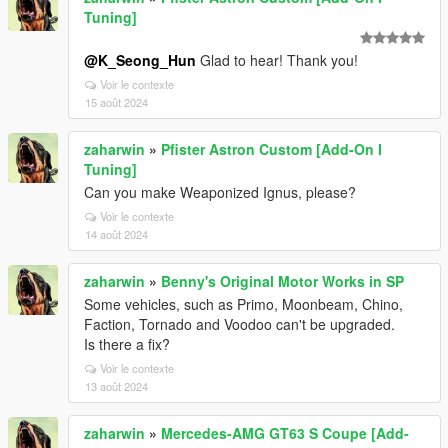
Tuning]
@K_Seong_Hun
Glad to hear! Thank you!
Voir le contexte
15 août 2024
zaharwin
»
Pfister Astron Custom [Add-On I
Tuning]
Can you make Weaponized Ignus, please?
Voir le contexte
14 août 2024
zaharwin
»
Benny's Original Motor Works in SP
Some vehicles, such as Primo, Moonbeam, Chino,
Faction, Tornado and Voodoo can't be upgraded.
Is there a fix?
Voir le contexte
13 août 2024
zaharwin
»
Mercedes-AMG GT63 S Coupe [Add-