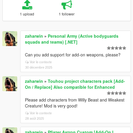
1 upload
1 follower
zaharwin
»
Personal Army (Active bodyguards
squads and teams) [.NET]
Can you add support for add-on weapons, please?
Voir le contexte
30 décembre 2025
zaharwin
»
Touhou project characters pack [Add-
On / Replace] Also compatible for Enhanced
Please add characters from Willy Beast and Weakest
Creature! Mod is very good!
Voir le contexte
28 août 2025
zaharwin
»
Pfister Astron Custom [Add-On I