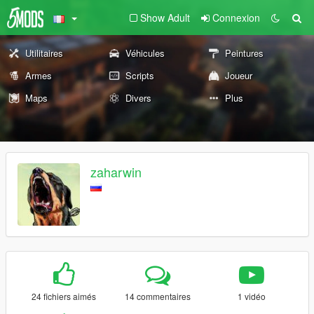
Show Adult
Connexion
Utilitaires
Véhicules
Peintures
Armes
Scripts
Joueur
Maps
Divers
Plus
zaharwin
24 fichiers aimés
14 commentaires
1 vidéo