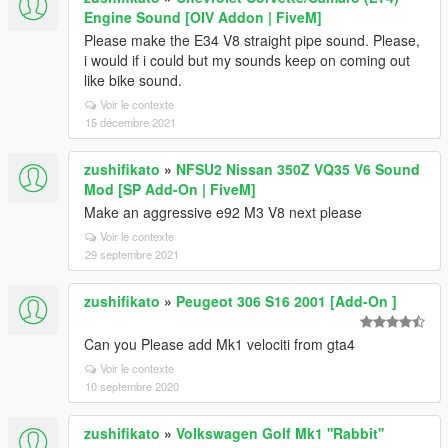
Engine Sound [OIV Addon | FiveM]
Please make the E34 V8 straight pipe sound. Please,
i would if i could but my sounds keep on coming out
like bike sound.
Voir le contexte
15 décembre 2021
zushifikato
»
NFSU2 Nissan 350Z VQ35 V6 Sound
Mod [SP Add-On | FiveM]
Make an aggressive e92 M3 V8 next please
Voir le contexte
29 septembre 2021
zushifikato
»
Peugeot 306 S16 2001 [Add-On ]
Can you Please add Mk1 velociti from gta4
Voir le contexte
10 septembre 2020
zushifikato
»
Volkswagen Golf Mk1 ''Rabbit''