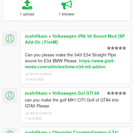
1 upload
1 follower
zushifikato
»
Volkswagen VR6 V6 Sound Mod [SP
Add-On | FiveM]
Can you please make the 540i E34 Straight Pipe
sound for E34 BMW Please.
https://www.gta5-
mods.com/vehicles/bmw-e34-m5-addon.
Voir le contexte
13 avril 2022
zushifikato
»
Volkswagen Gol GTI 89
can you make the golf MK1 CITI Golf of GTA4 into
GTA5 Please
Voir le contexte
1 avril 2022
zushifikato
»
Chevrolet Corvette/Camaro (LT4)