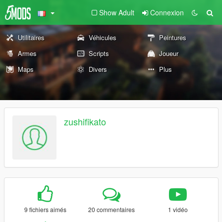
Show Adult
Connexion
Utilitaires
Véhicules
Peintures
Armes
Scripts
Joueur
Maps
Divers
Plus
zushifikato
9 fichiers aimés
20 commentaires
1 vidéo