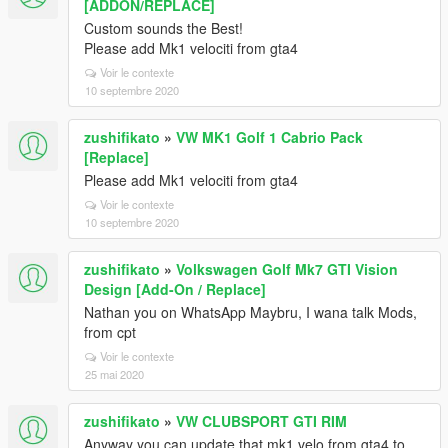
[ADDON/REPLACE]
Custom sounds the Best!
Please add Mk1 velociti from gta4
Voir le contexte
10 septembre 2020
zushifikato
»
VW MK1 Golf 1 Cabrio Pack
[Replace]
Please add Mk1 velociti from gta4
Voir le contexte
10 septembre 2020
zushifikato
»
Volkswagen Golf Mk7 GTI Vision
Design [Add-On / Replace]
Nathan you on WhatsApp Maybru, I wana talk Mods,
from cpt
Voir le contexte
25 mai 2020
zushifikato
»
VW CLUBSPORT GTI RIM
Anyway you can update that mk1 velo from gta4 to