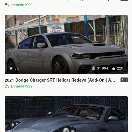
By
ahmeda1999
5.0
31 994
220
2021 Dodge Charger SRT Hellcat Redeye [Add-On | Animated | Tuning Parts]
1.0
By
ahmeda1999