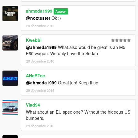
ahmeda1999
Auteur
@noxtester
Ok :)
29 décembre 2016
Kwebbl
@ahmeda1999
What also would be great is an M5
E60 wagon. We only have the Sedan
29 décembre 2016
ANeRTee
@ahmeda1999
Great job! Keep it up
29 décembre 2016
Vlad94
What about an EU spec one? Without the hideous US
bumpers.
29 décembre 2016