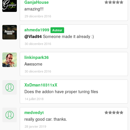
GanjaHouse
amazing!!!
29 décembre 2016
ahmeda1999
Auteur
@Vlad94
Someone made it already :)
30 décembre 2016
linkinpark36
Awesome
30 décembre 2016
XxDman10311xX
Does the addon have proper tuning files
14 juillet 2018
medvedyt
really good car. thanks.
28 janvier 2019