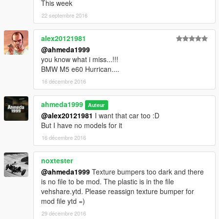
This week
22 septembre 2016
alex20121981
@ahmeda1999
you know what i miss...!!!
BMW M5 e60 Hurrican....
16 décembre 2016
ahmeda1999
Auteur
@alex20121981
I want that car too :D
But I have no models for it
16 décembre 2016
noxtester
@ahmeda1999
Texture bumpers too dark and there
is no file to be mod. The plastic is in the file
vehshare.ytd. Please reassign texture bumper for
mod file ytd =)
29 décembre 2016