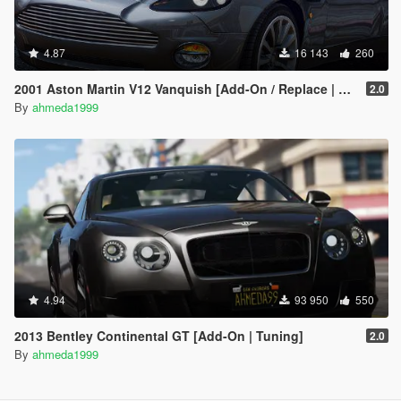
4.87
16 143
260
2001 Aston Martin V12 Vanquish [Add-On / Replace | Tuning]
2.0
By
ahmeda1999
4.94
93 950
550
2013 Bentley Continental GT [Add-On | Tuning]
2.0
By
ahmeda1999