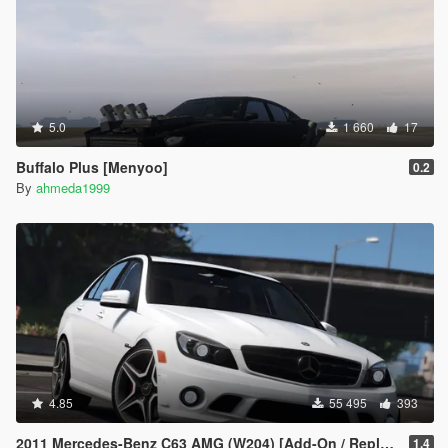
5.0
1 660
17
Buffalo Plus [Menyoo]
0.2
By
ahmeda1999
4.85
55 495
393
2011 Mercedes-Benz C63 AMG (W204) [Add-On / Replace | Tuning]
1.4