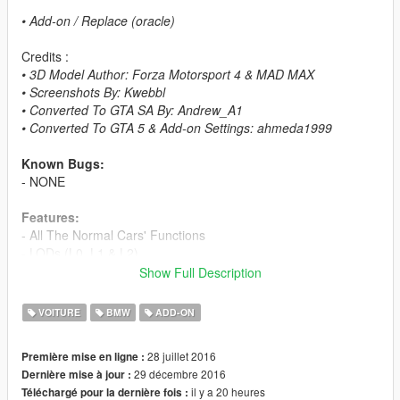
• Add-on / Replace (oracle)
Credits :
• 3D Model Author: Forza Motorsport 4 & MAD MAX
• Screenshots By: Kwebbl
• Converted To GTA SA By: Andrew_A1
• Converted To GTA 5 & Add-on Settings: ahmeda1999
Known Bugs:
- NONE
Features:
- All The Normal Cars' Functions
- LODs (L0, L1 & L2)
- Breakable Glass & Breaking Effects
Show Full Description
- 2 Paintable Parts
• Paint 1: The Body
VOITURE
BMW
ADD-ON
• Paint 2: Interior
- Correct Window Tint
28 juillet 2016
Première mise en ligne :
- Correct Real Life Size
29 décembre 2016
Dernière mise à jour :
- Working Lights
il y a 20 heures
Téléchargé pour la dernière fois :
- Working Dials