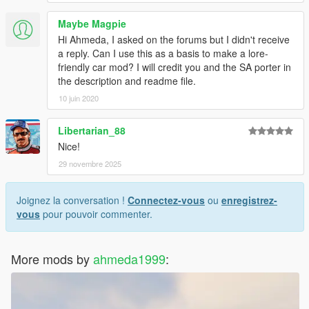
Maybe Magpie
Hi Ahmeda, I asked on the forums but I didn't receive
a reply. Can I use this as a basis to make a lore-
friendly car mod? I will credit you and the SA porter in
the description and readme file.
10 juin 2020
Libertarian_88
Nice!
29 novembre 2025
Joignez la conversation !
Connectez-vous
ou
enregistrez-
vous
pour pouvoir commenter.
More mods by
ahmeda1999
: