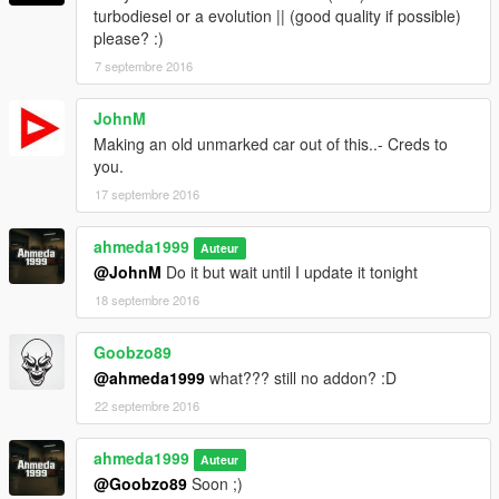
- Fixed The Breaking glass Effects
turbodiesel or a evolution || (good quality if possible)
- Added New Dirt Mapping
please? :)
- Fixed All The Badges
7 septembre 2016
JohnM
Making an old unmarked car out of this..- Creds to
you.
17 septembre 2016
ahmeda1999
Auteur
@JohnM
Do it but wait until I update it tonight
18 septembre 2016
Goobzo89
@ahmeda1999
what??? still no addon? :D
22 septembre 2016
ahmeda1999
Auteur
@Goobzo89
Soon ;)