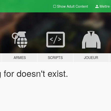
Show Adult
Content
Mettre e
ARMES
SCRIPTS
JOUEUR
for doesn't exist.