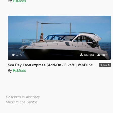
By
RsMods
4.89
66 383
689
Sea Ray L650 express [Add-On / FiveM | VehFuncsV]
1.8.5 a
By
RsMods
Designed in Alderney
Made in Los Santos