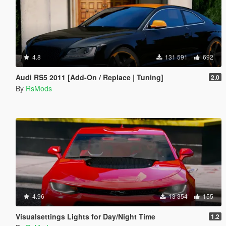
4.8
131 591
692
Audi RS5 2011 [Add-On / Replace | Tuning]
2.0
By
RsMods
4.96
13 354
155
Visualsettings Lights for Day/Night Time
1.2