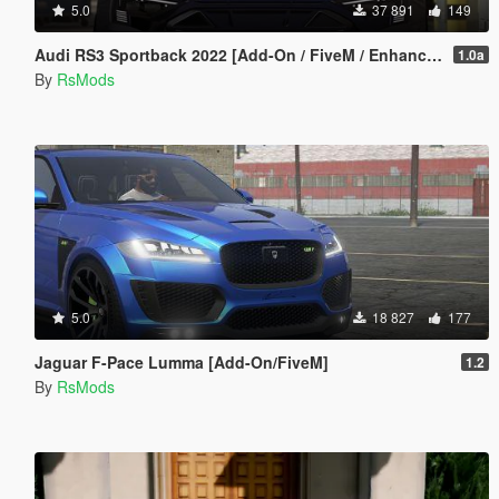
5.0
37 891
149
Audi RS3 Sportback 2022 [Add-On / FiveM / Enhanced | Animated / VehFuncsV]
1.0a
By
RsMods
5.0
18 827
177
Jaguar F-Pace Lumma [Add-On/FiveM]
1.2
By
RsMods