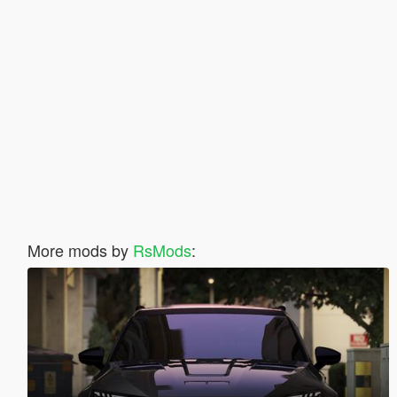
More mods by
RsMods
: