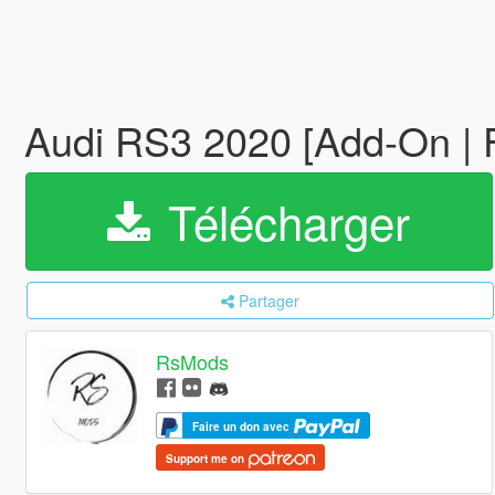
Audi RS3 2020 [Add-On | 
Télécharger
Partager
RsMods
Faire un don avec
Support me on