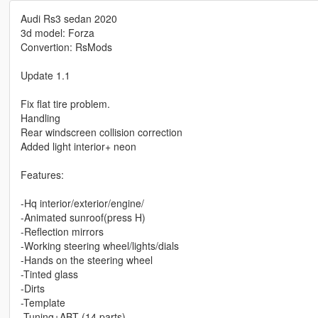
Audi Rs3 sedan 2020
3d model: Forza
Convertion: RsMods
Update 1.1
Fix flat tire problem.
Handling
Rear windscreen collision correction
Added light interior+ neon
Features:
-Hq interior/exterior/engine/
-Animated sunroof(press H)
-Reflection mirrors
-Working steering wheel/lights/dials
-Hands on the steering wheel
-Tinted glass
-Dirts
-Template
-Tuning+ABT (14 parts)