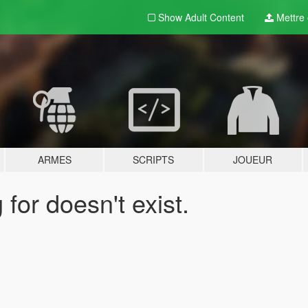
Show Adult
Content
Mettre e
ARMES
SCRIPTS
JOUEUR
for doesn't exist.