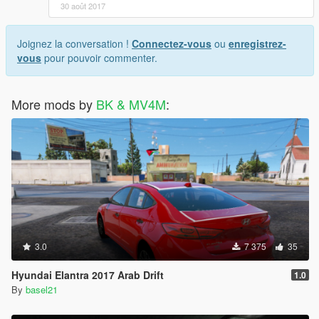
30 août 2017
Joignez la conversation !
Connectez-vous
ou
enregistrez-
vous
pour pouvoir commenter.
More mods by
BK & MV4M
:
3.0
7 375
35
Hyundai Elantra 2017 Arab Drift
1.0
By
basel21