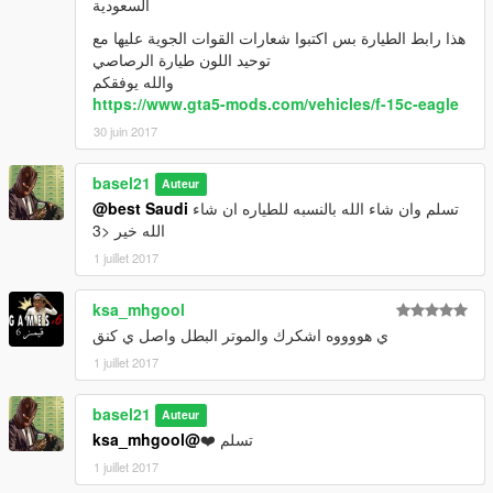
السعودية
هذا رابط الطيارة بس اكتبوا شعارات القوات الجوية عليها مع
توحيد اللون طيارة الرصاصي
والله يوفقكم
https://www.gta5-mods.com/vehicles/f-15c-eagle
30 juin 2017
basel21
Auteur
تسلم وان شاء الله بالنسبه للطياره ان شاء
@best Saudi
الله خير <3
1 juillet 2017
ksa_mhgool
ي هووووه اشكرك والموتر البطل واصل ي كنق
1 juillet 2017
basel21
Auteur
تسلم ❤️
@ksa_mhgool
1 juillet 2017