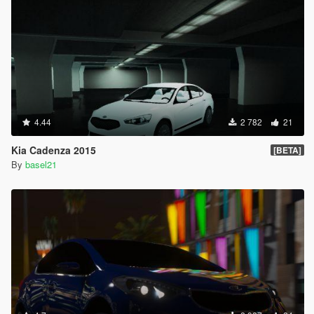
4.44
2 782
21
Kia Cadenza 2015
[BETA]
By
basel21