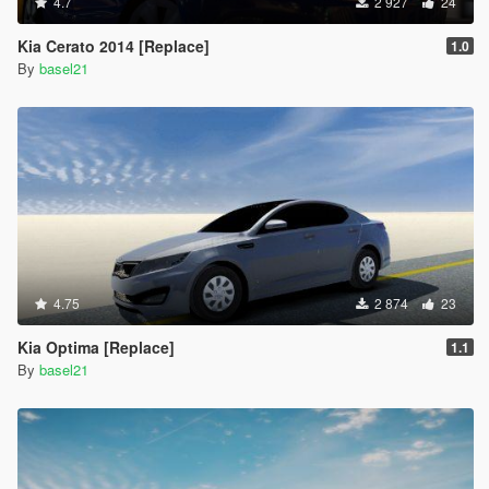
4.7
2 927
24
Kia Cerato 2014 [Replace]
1.0
By
basel21
4.75
2 874
23
Kia Optima [Replace]
1.1
By
basel21