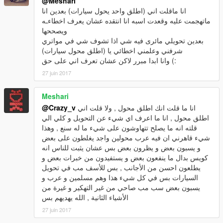
@Meshari
انا ماقلت اني (اطلق واحد يحول سيارات) بعدين انا
ماتهجمت عليه وقعدت اسبه انا انتقده عشان يعرف اخطاءـه
ويصححها
بعدين تحويلي مائرى فيه شي اذا تشوف شي في مواتري
شرفني وعلمني اخطائي يا (اطلق محول سيارات)
وانا ابدا مبرر لاكن عشان تعرف اني على حق (:
27 juin 2017
Meshari
انا ما قلت انك اطلق محول , ولا قلت اني
@Crazy_v
اطلق محول , انا ما اعرف اي شيء عن التحويل و كلي الي
قلته انه ما يصلح تتهاوشون على شيء ما له سنع , وهذا
شيء قاهرني ان فيه عرب محولين واجد يغلطون على بعض
و يسبون بعض و يظرون بعض بس عشان يثبت للناس انه
كويس بدال ما ينفعون بعض و يستفيدون من خبرات بعض و
يطلعون احسن من الأجانب , بس للأسف مب في تحويل
السيارات بس في كل شيء هذا وهم مسلمين و عرب و
يسبون بعض سب مب صاحي من غير التهكير و غيرة من
الأشياء الثانية , الله يهديهم بس
27 juin 2017