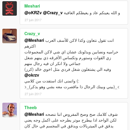
Meshari
و الله يعينكم عاد و يعيطكم العافية
@Crazy_v
@oKRZv
27 juin 2017
Crazy_v
انت تقول نتعاون وكذا لاكن للأسف العرب
@Meshari
اكثرهم
حراميه ونصابين ويذلونك عشان اي شي لاكن المجموعات
زي القوات وستورم وتكساس الأفرقه ذي بينهم شغل
جماعي ولا انكر ان فيه رجال منهم
وفيه الي يشتغلون شغل فردي مثل اخوي خالد (كرز)
@okrzv
واتمنى انك استفدت من كلامي (:
>_(بيني وبينك الرجال ذا ماقصرت معه بشي وهو يذكر)_<
27 juin 2017
Theeb
شوف كلامك صح وصح المفروض اننا ننصحه
@Meshari
لكن الواحد اذا بيطرح موتر يطرحه على اكمل وجه يعني
يدقق في الميتريالات ويدقق في المجسم في حال كان