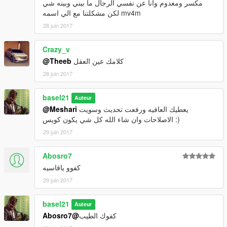
مكسر ومعدوم وانا عن نفسي الرجال ما بيني وبينه شي
لكن مشكلتنا مع الي اسمه mv4m
28 juin 2017
Crazy_v
كلامك عين العقل
@Theeb
28 juin 2017
basel21
Auteur
يعطيك العافيه ورفعت تحديث وسويت
@Meshari
الاصلاحات وان شاء الله كل شي يكون كويس :)
29 juin 2017
Abosro7
كفوو ياقاسيه
29 juin 2017
basel21
Auteur
كفوك الطيب
@Abosro7