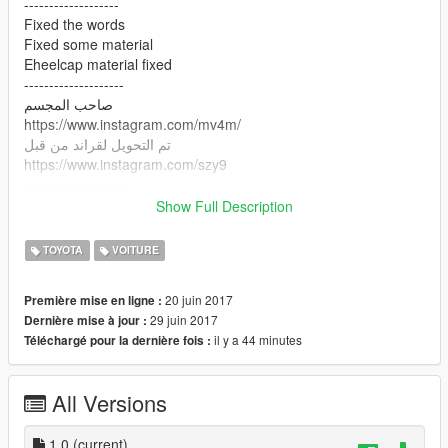
-------------------
Fixed the words
Fixed some material
Eheelcap material fixed
--------------------
صاحب المجسم
https://www.instagram.com/mv4m/
تم التحويل لقراند من قبل
https://www.instagram.com/szy9
---------------------
الاخطاء
Show Full Description
بدون داخليه
---------------------
TOYOTA
VOITURE
الاصلاحات
تعديل متريالات الطاسه وبعض المتريالات
20 juin 2017
Première mise en ligne :
تصحيح الكلاام
29 juin 2017
Dernière mise à jour :
------------------------
il y a 44 minutes
Téléchargé pour la dernière fois :
All Versions
1.0
(current)