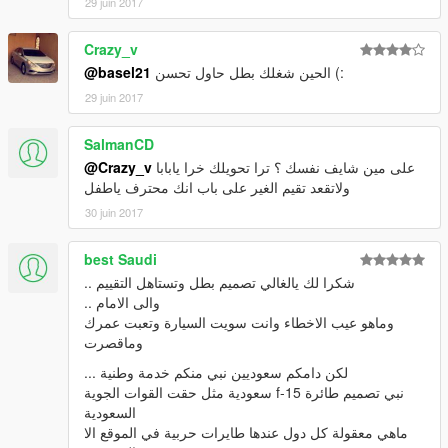
29 juin 2017
Crazy_v
الحين شغلك بطل حاول تحسن (:
@basel21
29 juin 2017
SalmanCD
على مين شايف نفسك ؟ ترا تحويلك خرا يابابا
@Crazy_v
ولاتقعد تقيم الغير على باب انك محترف ياطفل
30 juin 2017
best Saudi
شكرا لك يالغالي تصميم بطل وتستاهل التقييم ..
والى الامام ..
وماهو عيب الاخطاء وانت سويت السيارة وتعبت عمرك
وماقصرت
لكن دامكم سعوديين نبي منكم خدمة وطنية ...
نبي تصميم طائرة f-15 سعودية مثل حقت القوات الجوية
السعودية
ماهي معقولة كل دول عندها طايرات حربية في الموقع الا