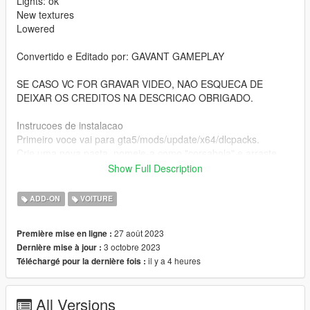
Lights: ok
New textures
Lowered
Convertido e Editado por: GAVANT GAMEPLAY
SE CASO VC FOR GRAVAR VIDEO, NAO ESQUECA DE
DEIXAR OS CREDITOS NA DESCRICAO OBRIGADO.
Instrucoes de instalacao
Primeiro voce vai para gta5/mods/update/x64/dlcpacks.
Crie uma nova pasta, nomeie-a como "corsabola" e arraste
dlc.rpf para a pasta.
Show Full Description
Entao va para: gta5/mods/update/update.rpf/common/data
Edite dlclist.xml: dlcpacks:/golcl/
ADD-ON
VOITURE
nome do spawn: golcl
27 août 2023
Première mise en ligne :
3 octobre 2023
Dernière mise à jour :
Installation instructions
il y a 4 heures
Téléchargé pour la dernière fois :
First go to gta5/mods/update/x64/dlcpacks
Drag the "corsabola" folder to the dlcpaks tab
All Versions
Then go to