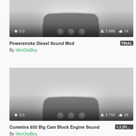
5.0
5 888
14
Powerstroke Diesel Sound Mod
FINAL
By
IAmGtaBoy
5.0
2 730
26
Cummins 855 Big Cam Block Engine Sound
1.2 [FINAL]
By
IAmGtaBoy