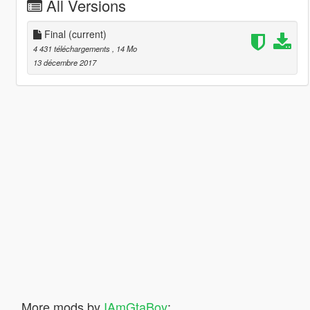
All Versions
Final
(current)
4 431 téléchargements
, 14 Mo
13 décembre 2017
More mods by
IAmGtaBoy
: