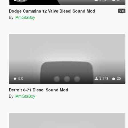
Dodge Cummins 12 Valve Diesel Sound Mod
2.0
By
IAmGtaBoy
5.0
2 178
25
Detroit 6-71 Diesel Sound Mod
By
IAmGtaBoy