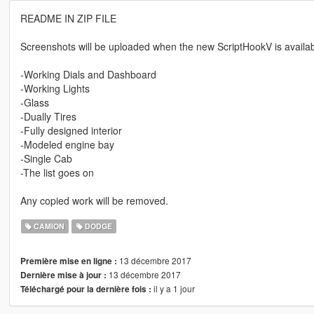
README IN ZIP FILE
Screenshots will be uploaded when the new ScriptHookV is availab
-Working Dials and Dashboard
-Working Lights
-Glass
-Dually Tires
-Fully designed interior
-Modeled engine bay
-Single Cab
-The list goes on
Any copied work will be removed.
CAMION
DODGE
13 décembre 2017
Première mise en ligne :
13 décembre 2017
Dernière mise à jour :
il y a 1 jour
Téléchargé pour la dernière fois :