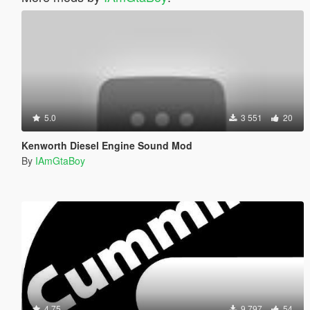
5.0
3 551
20
Kenworth Diesel Engine Sound Mod
By
IAmGtaBoy
4.75
9 797
54