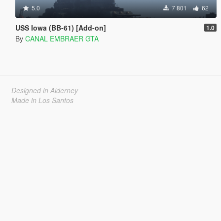
5.0
7 801
62
USS Iowa (BB-61) [Add-on]
1.0
By
CANAL EMBRAER GTA
Designed in Alderney
Made in Los Santos