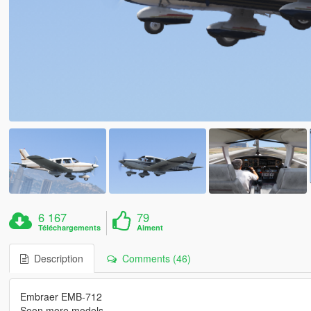
6 167
79
Téléchargements
Aiment
Description
Comments (46)
Embraer EMB-712
Soon more models ....