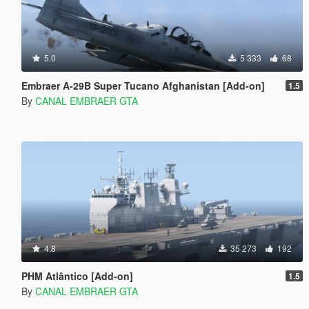
5.0
5 333
68
Embraer A-29B Super Tucano Afghanistan [Add-on]
1.5
By
CANAL EMBRAER GTA
4.8
35 273
192
PHM Atlântico [Add-on]
1.5
By
CANAL EMBRAER GTA