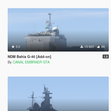
5.0
15 920
99
NDM Bahia G-40 [Add-on]
1.5
By
CANAL EMBRAER GTA