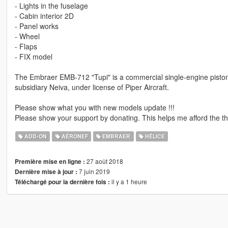
- Lights in the fuselage
- Cabin interior 2D
- Panel works
- Wheel
- Flaps
- FIX model
The Embraer EMB-712 "Tupi" is a commercial single-engine piston 
subsidiary Neiva, under license of Piper Aircraft.
Please show what you with new models update !!!
Please show your support by donating. This helps me afford the thi
ADD-ON
AÉRONEF
EMBRAER
HÉLICE
27 août 2018
Première mise en ligne :
7 juin 2019
Dernière mise à jour :
il y a 1 heure
Téléchargé pour la dernière fois :