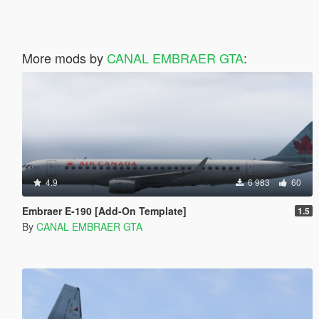
More mods by
CANAL EMBRAER GTA
:
4.9
6 983
60
Embraer E-190 [Add-On Template]
1.5
By
CANAL EMBRAER GTA