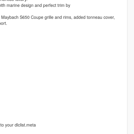
 with marine design and perfect trim by
he Maybach S650 Coupe grille and rims, added tonneau cover,
ort.
to your dlclist.meta