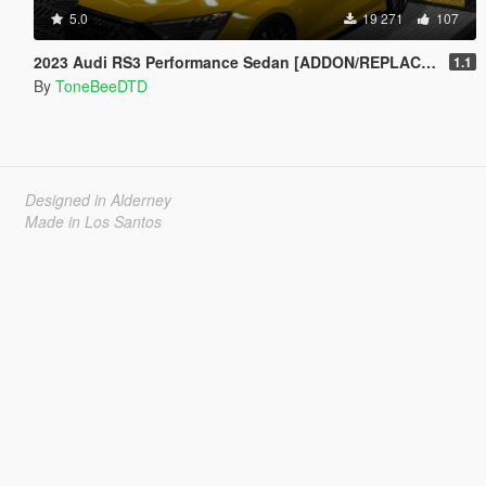
5.0
19 271
107
2023 Audi RS3 Performance Sedan [ADDON/REPLACE/UNLOCKED]
1.1
By
ToneBeeDTD
Designed in Alderney
Made in Los Santos