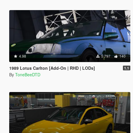
4.98
5 797
140
1989 Lotus Carlton [Add-On | RHD | LODs]
1.1
By
ToneBeeDTD