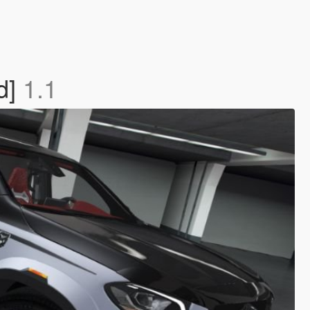
d]
1.1