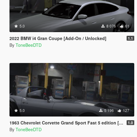
5.0
8 076
61
2022 BMW i4 Gran Coupe [Add-On / Unlocked]
1.1
By
ToneBeeDTD
5.0
5 196
127
1963 Chevrolet Corvette Grand Sport Fast 5 edition [Add-On]
1.0
By
ToneBeeDTD