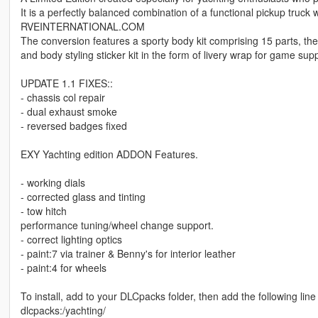
It is a perfectly balanced combination of a functional pickup truck
RVEINTERNATIONAL.COM
The conversion features a sporty body kit comprising 15 parts, t
and body styling sticker kit in the form of livery wrap for game supp
UPDATE 1.1 FIXES::
- chassis col repair
- dual exhaust smoke
- reversed badges fixed
EXY Yachting edition ADDON Features.
- working dials
- corrected glass and tinting
- tow hitch
performance tuning/wheel change support.
- correct lighting optics
- paint:7 via trainer & Benny's for interior leather
- paint:4 for wheels
To install, add to your DLCpacks folder, then add the following line 
dlcpacks:/yachting/