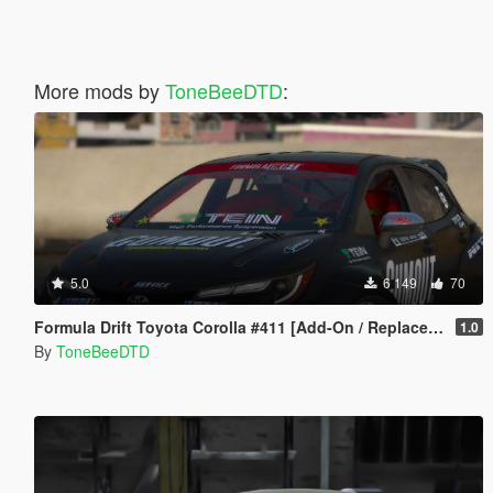
More mods by
ToneBeeDTD
:
5.0
6 149
70
Formula Drift Toyota Corolla #411 [Add-On / Replace | LODs | Unlocked]
1.0
By
ToneBeeDTD