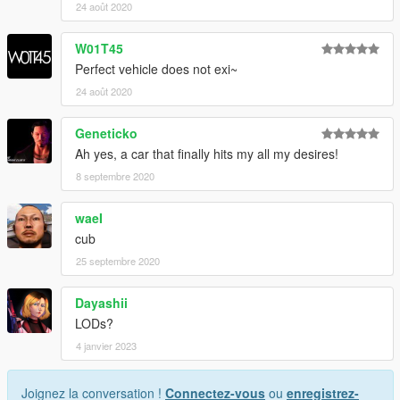
24 août 2020
W01T45
Perfect vehicle does not exi~
24 août 2020
Geneticko
Ah yes, a car that finally hits my all my desires!
8 septembre 2020
waeI
cub
25 septembre 2020
Dayashii
LODs?
4 janvier 2023
Joignez la conversation !
Connectez-vous
ou
enregistrez-