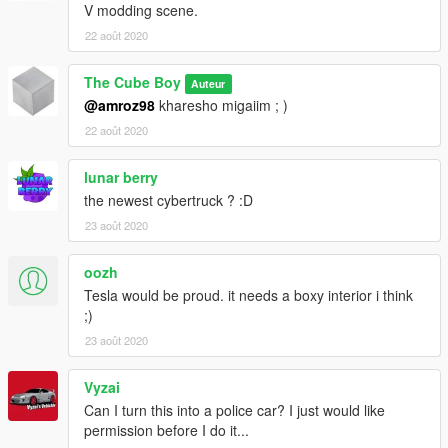
V modding scene.
22 août 2020
The Cube Boy
Auteur
@amroz98
kharesho migaiim ; )
22 août 2020
lunar berry
the newest cybertruck ? :D
23 août 2020
oozh
Tesla would be proud. it needs a boxy interior i think
;)
23 août 2020
Vyzai
Can I turn this into a police car? I just would like
permission before I do it...