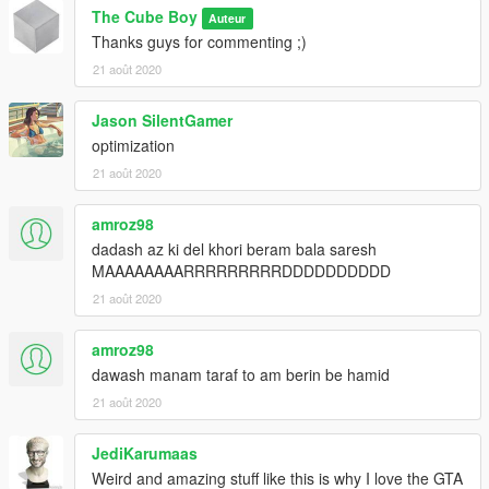
The Cube Boy
Auteur
Thanks guys for commenting ;)
21 août 2020
Jason SilentGamer
optimization
21 août 2020
amroz98
dadash az ki del khori beram bala saresh
MAAAAAAAARRRRRRRRRDDDDDDDDDD
21 août 2020
amroz98
dawash manam taraf to am berin be hamid
21 août 2020
JediKarumaas
Weird and amazing stuff like this is why I love the GTA