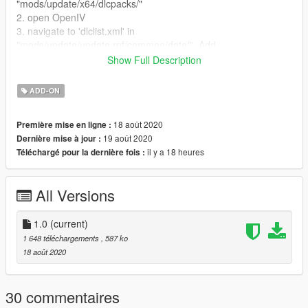
"mods/update/x64/dlcpacks/"
2. open OpenIV
3. navigate to 'dlclist.xml' in
"mods/update/update.rpf/common/data/". Add
"dlcpacks:/haaamid/"
Show Full Description
Spawn name : haaamid
ADD-ON
انا بکن عرب الگوادی
أتمنى أن تستمتع بوضع حميد أمي
18 août 2020
Première mise en ligne :
19 août 2020
Dernière mise à jour :
il y a 18 heures
Téléchargé pour la dernière fois :
All Versions
1.0
(current)
1 648 téléchargements
, 587 ko
18 août 2020
30 commentaires