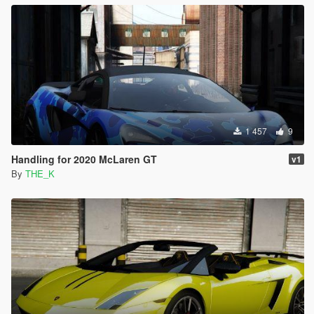
1 457
9
Handling for 2020 McLaren GT
v1
By
THE_K