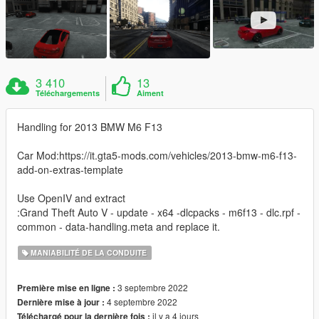
3 410
13
Téléchargements
Aiment
Handling for 2013 BMW M6 F13
Car Mod:https://it.gta5-mods.com/vehicles/2013-bmw-m6-f13-
add-on-extras-template
Use OpenIV and extract
:Grand Theft Auto V - update - x64 -dlcpacks - m6f13 - dlc.rpf -
common - data-handling.meta and replace it.
MANIABILITÉ DE LA CONDUITE
3 septembre 2022
Première mise en ligne :
4 septembre 2022
Dernière mise à jour :
il y a 4 jours
Téléchargé pour la dernière fois :