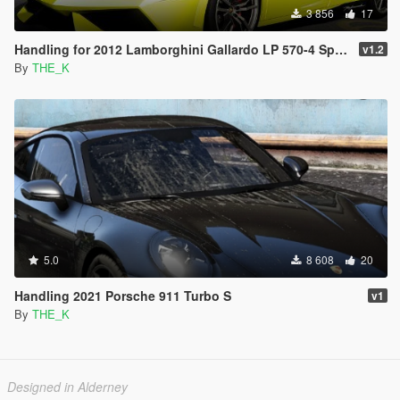
3 856
17
Handling for 2012 Lamborghini Gallardo LP 570-4 Spyder Performante
v1.2
By
THE_K
5.0
8 608
20
Handling 2021 Porsche 911 Turbo S
v1
By
THE_K
Designed in Alderney