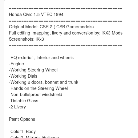
==============================================
Honda Civic 1.5 VTEC 1994
==============================================
Original Model: CSR 2 (.CSB Gamemodels)
Full editing ,mapping, livery and conversion by: iKX3 Mods
Screenshots: iKx3
==============================================
-HQ exterior , interior and wheels
-Engine
-Working Steering Wheel
-Working Dials
-Working 2 doors, bonnet and trunk
-Hands on the Steering Wheel
-Non-bulletproof windshield
-Tintable Glass
-2 Livery
Paint Options
-Color1: Body
-Color2: Mirrors, Rollcage