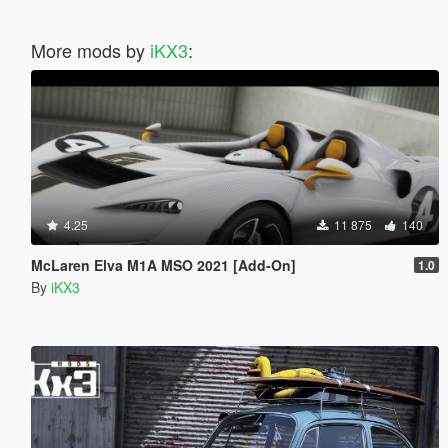
More mods by
iKX3
:
4.25
11 875
140
McLaren Elva M1A MSO 2021 [Add-On]
1.0
By
iKX3