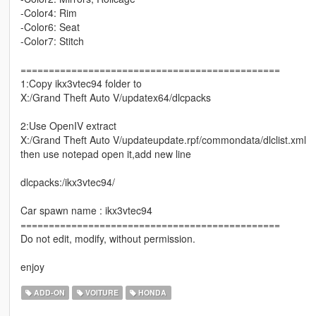
-Color4: Rim
-Color6: Seat
-Color7: Stitch
==============================================
1:Copy ikx3vtec94 folder to
X:/Grand Theft Auto V/updatex64/dlcpacks
2:Use OpenIV extract
X:/Grand Theft Auto V/updateupdate.rpf/commondata/dlclist.xml
then use notepad open it,add new line
dlcpacks:/ikx3vtec94/
Car spawn name : ikx3vtec94
==============================================
Do not edit, modify, without permission.
enjoy
ADD-ON
VOITURE
HONDA