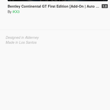
Bentley Continental GT First Edition [Add-On | Auto Spoiler]
1.0
By
iKX3
Designed in Alderney
Made in Los Santos