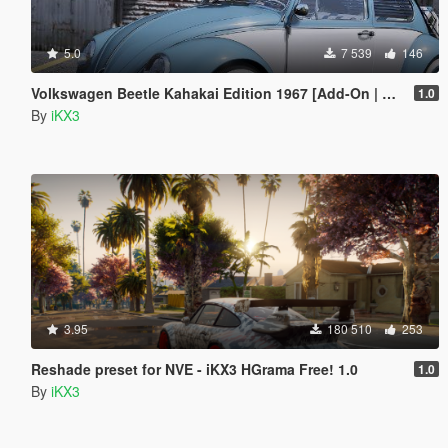
5.0
7 539
146
Volkswagen Beetle Kahakai Edition 1967 [Add-On | Extras]
1.0
By
iKX3
3.95
180 510
253
Reshade preset for NVE - iKX3 HGrama Free! 1.0
1.0
By
iKX3