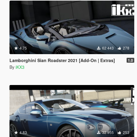
4.75
62 443
278
Lamborghini Sian Roadster 2021 [Add-On | Extras]
1.0
By
iKX3
4.83
32 955
253