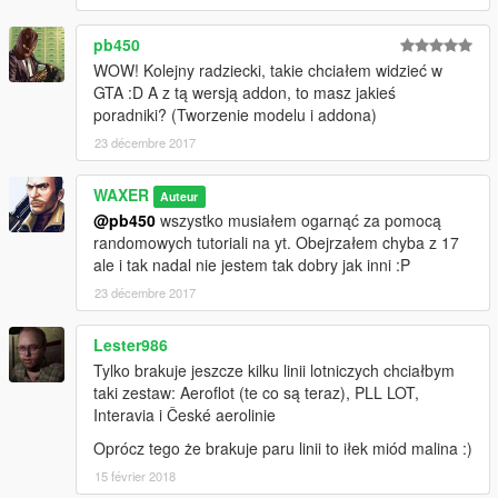
pb450
WOW! Kolejny radziecki, takie chciałem widzieć w
GTA :D A z tą wersją addon, to masz jakieś
poradniki? (Tworzenie modelu i addona)
23 décembre 2017
WAXER
Auteur
@pb450
wszystko musiałem ogarnąć za pomocą
randomowych tutoriali na yt. Obejrzałem chyba z 17
ale i tak nadal nie jestem tak dobry jak inni :P
23 décembre 2017
Lester986
Tylko brakuje jeszcze kilku linii lotniczych chciałbym
taki zestaw: Aeroflot (te co są teraz), PLL LOT,
Interavia i České aerolinie
Oprócz tego że brakuje paru linii to iłek miód malina :)
15 février 2018