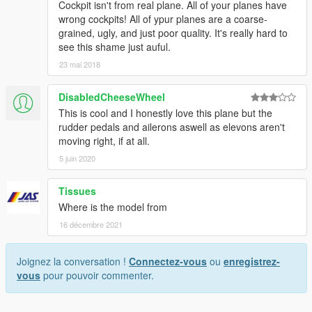
Cockpit isn't from real plane. All of your planes have
wrong cockpits! All of ypur planes are a coarse-
grained, ugly, and just poor quality. It's really hard to
see this shame just auful.
23 mai 2018
DisabledCheeseWheel
This is cool and I honestly love this plane but the
rudder pedals and ailerons aswell as elevons aren't
moving right, if at all.
5 juin 2020
Tissues
Where is the model from
16 décembre 2021
Joignez la conversation !
Connectez-vous
ou
enregistrez-
vous
pour pouvoir commenter.