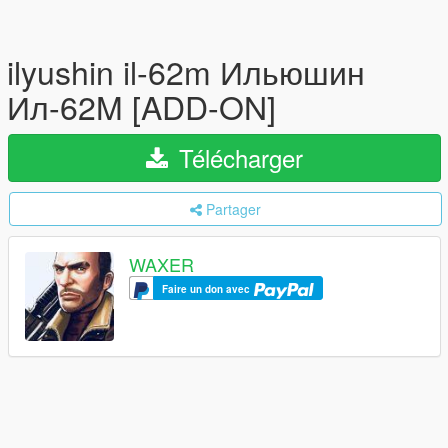
ilyushin il-62m Ильюшин
Ил-62M [ADD-ON]
Télécharger
Partager
WAXER
Faire un don avec