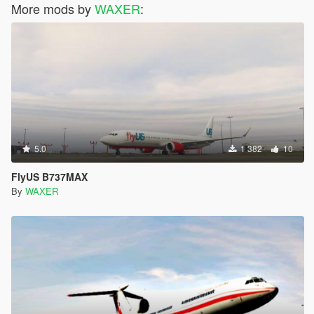
More mods by
WAXER
:
5.0
1 382
10
FlyUS B737MAX
By
WAXER