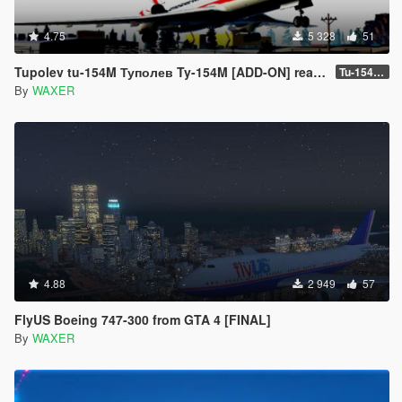
4.75
5 328
51
Tupolev tu-154M Туполев Ty-154M [ADD-ON] read description!!!
Tu-154m 2.0
By
WAXER
4.88
2 949
57
FlyUS Boeing 747-300 from GTA 4 [FINAL]
By
WAXER