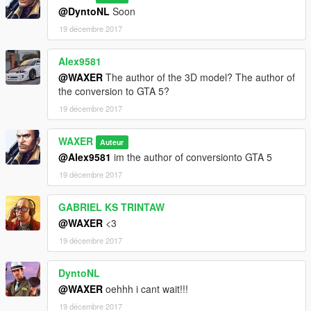
@DyntoNL
Soon
19 décembre 2017
Alex9581
@WAXER
The author of the 3D model? The author of
the conversion to GTA 5?
19 décembre 2017
WAXER
Auteur
@Alex9581
im the author of conversionto GTA 5
19 décembre 2017
GABRIEL KS TRINTAW
@WAXER
<3
19 décembre 2017
DyntoNL
@WAXER
oehhh i cant wait!!!
19 décembre 2017