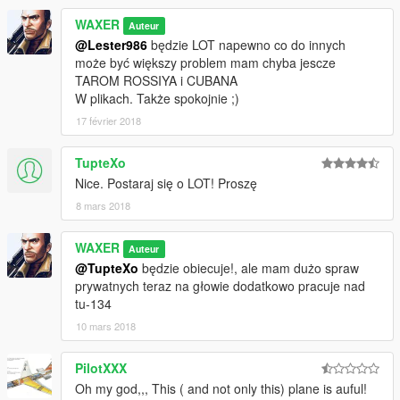
WAXER
Auteur
@Lester986
będzie LOT napewno co do innych
może być większy problem mam chyba jescze
TAROM ROSSIYA i CUBANA
W plikach. Także spokojnie ;)
17 février 2018
TupteXo
Nice. Postaraj się o LOT! Proszę
8 mars 2018
WAXER
Auteur
@TupteXo
będzie obiecuje!, ale mam dużo spraw
prywatnych teraz na głowie dodatkowo pracuje nad
tu-134
10 mars 2018
PilotXXX
Oh my god,,, This ( and not only this) plane is auful!