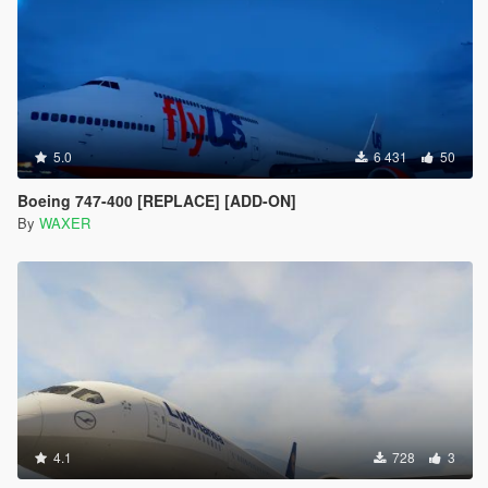
5.0
6 431
50
Boeing 747-400 [REPLACE] [ADD-ON]
By
WAXER
4.1
728
3