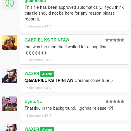
gta5-mods
This file has been approved automatically. If you think
this file should not be here for any reason please
report it.
18 décembre 2017
GABRIEL KS TRINTAW
that was the mod that i waited for a long time
:))))))))))))))
18 décembre 2017
WAXER
Auteur
@GABRIEL KS TRINTAW
Dreams come true ;)
18 décembre 2017
DyntoNL
That il96 in the background....gonna release it?!
19 décembre 2017
WAXER
Auteur