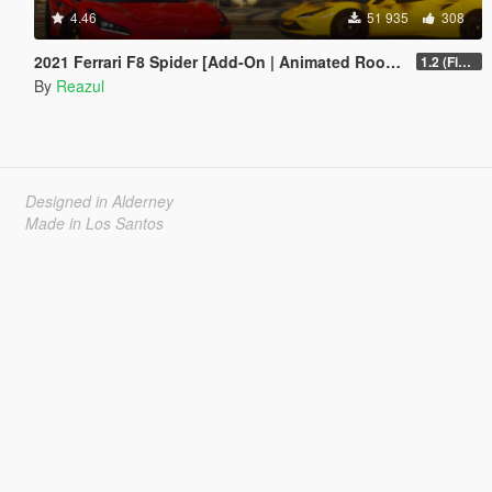
4.46
51 935
308
2021 Ferrari F8 Spider [Add-On | Animated Roof | Extra Roof]
1.2 (Final)
By
Reazul
Designed in Alderney
Made in Los Santos