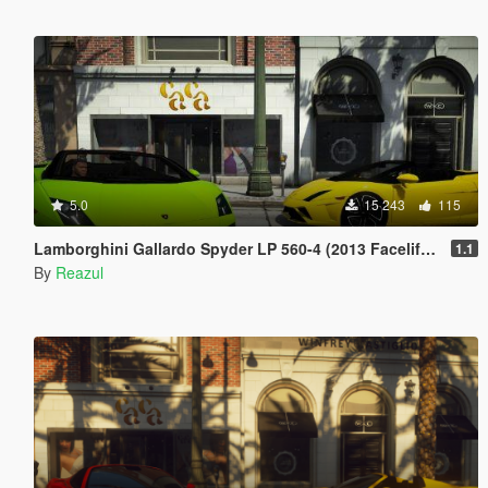
5.0
15 243
115
Lamborghini Gallardo Spyder LP 560-4 (2013 Facelift) [Add-On | Extras]
1.1
By
Reazul