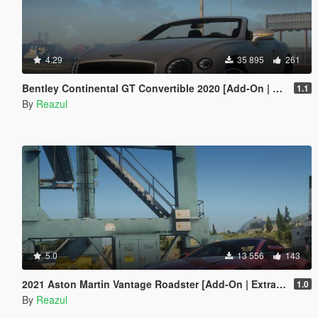
4.29
35 895
261
Bentley Continental GT Convertible 2020 [Add-On | Extras]
1.1
By
Reazul
5.0
13 556
143
2021 Aston Martin Vantage Roadster [Add-On | Extra Roof]
1.0
By
Reazul