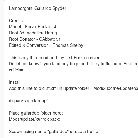
Lamborghini Gallardo Spyder
Credits:
Model - Forza Horizon 4
Roof 3d modeller- Herng
Roof Donator - CAbbate91
Edited & Conversion - Thomas Shelby
This is my third mod and my first Forza convert.
Do let me know if you face any bugs and I'll try to fix them. Feel fr
criticism.
Install:
Add this line to dlclist.xml in update folder - Mods/update/update
dlcpacks:/gallardop/
Place gallardop folder here:
Mods/update/x64/dlcpack:
Spawn using name "gallardop" or use a trainer