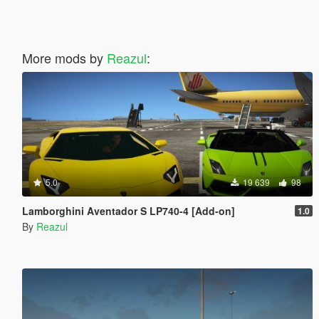
More mods by
Reazul
:
5.0
19 639
98
Lamborghini Aventador S LP740-4 [Add-on]
1.0
By
Reazul