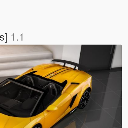
as]
1.1