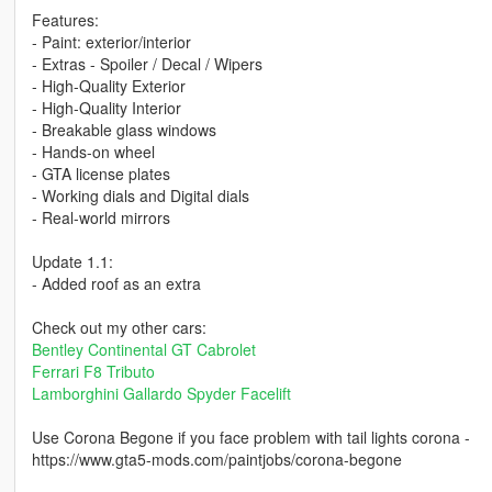
Features:
- Paint: exterior/interior
- Extras - Spoiler / Decal / Wipers
- High-Quality Exterior
- High-Quality Interior
- Breakable glass windows
- Hands-on wheel
- GTA license plates
- Working dials and Digital dials
- Real-world mirrors
Update 1.1:
- Added roof as an extra
Check out my other cars:
Bentley Continental GT Cabrolet
Ferrari F8 Tributo
Lamborghini Gallardo Spyder Facelift
Use Corona Begone if you face problem with tail lights corona -
https://www.gta5-mods.com/paintjobs/corona-begone