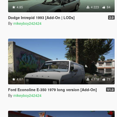
4.85
4 223
84
Dodge Intrepid 1993 [Add-On | LODs]
2.0
By
mikeyboy242424
4.67
4 178
71
Ford Econoline E-350 1979 long version [Add-On]
V1.0
By
mikeyboy242424