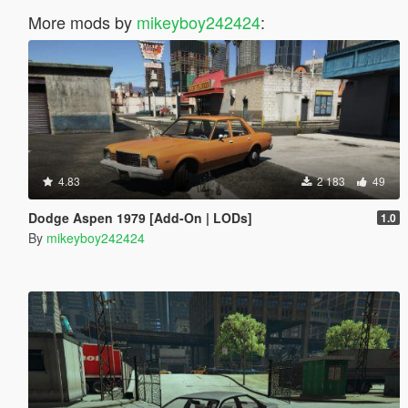
More mods by
mikeyboy242424
:
4.83
2 183
49
Dodge Aspen 1979 [Add-On | LODs]
1.0
By
mikeyboy242424