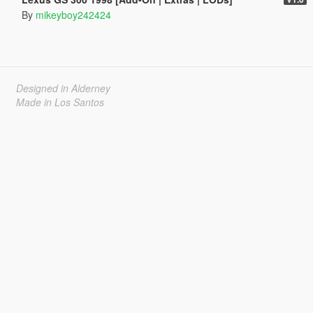
By
mikeyboy242424
Designed in Alderney
Made in Los Santos