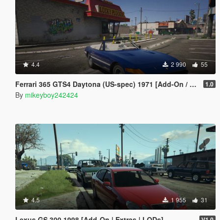
4.4
2 990
55
Ferrari 365 GTS4 Daytona (US-spec) 1971 [Add-On / Replace]
1.0
By
mikeyboy242424
4.5
1 955
31
Lexus GS 300 1998 [Add-On | Extras | LODs]
V1.0