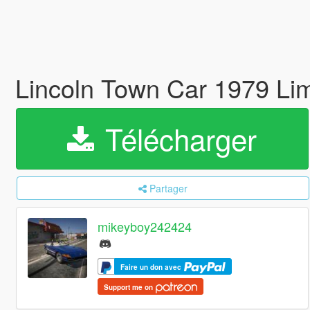
Lincoln Town Car 1979 Li
Télécharger
Partager
mikeyboy242424
Faire un don avec
Support me on