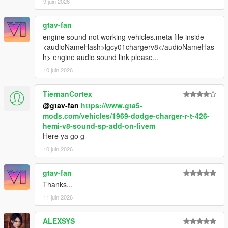
9 juin 2026
gtav-fan
engine sound not working vehicles.meta file inside
<audioNameHash>lgcy01chargerv8</audioNameHas
h> engine audio sound link please...
10 juin 2026
TiernanCortex
@gtav-fan
https://www.gta5-
mods.com/vehicles/1969-dodge-charger-r-t-426-
hemi-v8-sound-sp-add-on-fivem
Here ya go g
10 juin 2026
gtav-fan
Thanks...
11 juin 2026
ALEXSYS