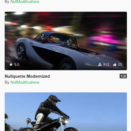
By
NullModifications
5.0
912
25
Nullquette Modernized
1.0
By
NullModifications