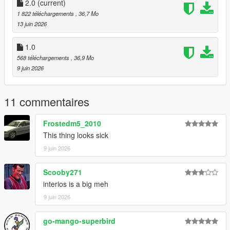
CHANNEL LOG //
2.0
(current)
1 822 téléchargements
, 36,7 Mo
- 1.0 :
13 juin 2026
Initial Release
1.0
568 téléchargements
, 36,9 Mo
- 2.0 :
9 juin 2026
- Updated Speedometer to fix it not working
11 commentaires
- Updated Handling
Frostedm5_2010
This thing looks sick
9 juin 2026
Scooby271
interios is a big meh
9 juin 2026
go-mango-superbird