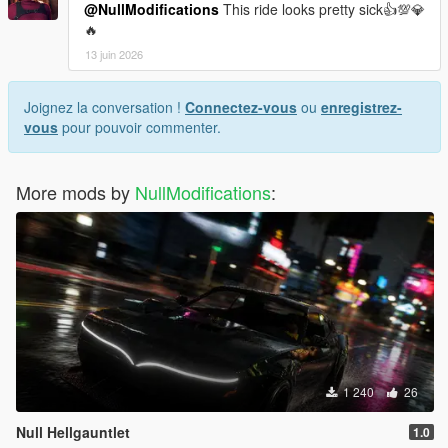
@NullModifications
This ride looks pretty sick👍💯💎
🔥
13 juin 2026
Joignez la conversation !
Connectez-vous
ou
enregistrez-
vous
pour pouvoir commenter.
More mods by
NullModifications
:
1 240
26
Null Hellgauntlet
1.0