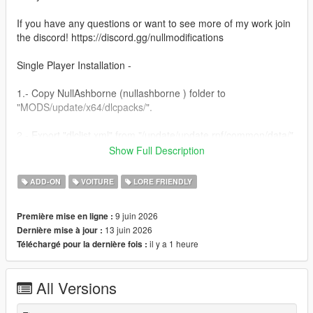
If you have any questions or want to see more of my work join
the discord! https://discord.gg/nullmodifications
Single Player Installation -
1.- Copy NullAshborne (nullashborne ) folder to
"MODS/update/x64/dlcpacks/".
2.- Export "dlclist.xml" from "/update/update.rpf/common/data/"
path to your desktop with OpenIV. Open the file with a text
Show Full Description
editor and add the following line to the end:
ADD-ON
VOITURE
LORE FRIENDLY
dlcpacks:/nullashborne/
9 juin 2026
Première mise en ligne :
3.- Import the file again to the path above with OpenIV.
13 juin 2026
Dernière mise à jour :
il y a 1 heure
Téléchargé pour la dernière fois :
4.- Done, use a Trainer to spawn the car with (nullashborne)
name.
All Versions
NULL MODIFICATIONS // BUILT TO STAND OUT