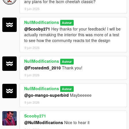
any plans for the lscm cheetah classic?
9 juin 2026
NullModifications
Auteur
@Scooby271
Hey thanks for your feedback! I will be
actually remaking the interior this was more of a test
to see how the community reacts tot the design
9 juin 2026
NullModifications
Auteur
@Frostedm5_2010
Thank you!
9 juin 2026
NullModifications
Auteur
@go-mango-superbird
Maybeeeee
9 juin 2026
Scooby271
@NullModifications
Nice to hear it