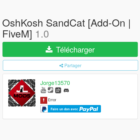
OshKosh SandCat [Add-On |
FiveM]
1.0
Télécharger
Partager
Jorge13570
Faire un don avec