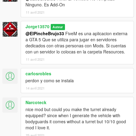
Ninguno. Es Add-On
11 avril 2021
Jorge13570
Auteur
@ElPincheBrujo33
FiveM es una aplicacion externa
a GTA 5 Que se utiliza para jugar en servidores
dedicados con otras personas con Mods. Si cuentas
con un servidor lo colocas en la carpeta Resources.
11 avril 2021
carlosrobles
perdon y como se instala
14 avril 2021
Narcoteck
nice mod but could you make the turret already
equipped? since when I generate the vehicle with
bodyguards it comes without a turret but 10/10 good
mod I love it.
25 avril 2021