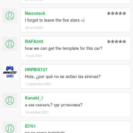
Narcoteck
I forgot to leave the five stars =)
25 avril 2021
RAFA345
how we can get the template for this car?
10 juin 2021
HRPBIX727
Hola, ¿por qué no se actian las sirenas?
1 septembre 2021
Kanabi_i
а как скачать? где установка?
14 octobre 2021
El701
no se como instalarlo