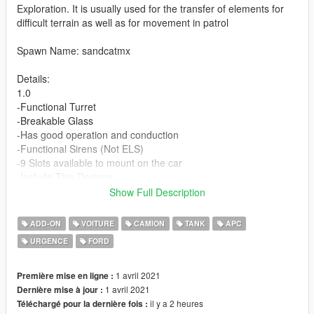
Exploration. It is usually used for the transfer of elements for
difficult terrain as well as for movement in patrol
Spawn Name: sandcatmx
Details:
1.0
-Functional Turret
-Breakable Glass
-Has good operation and conduction
-Functional Sirens (Not ELS)
-9 Slots available to mount on the car
-Include This Designs:
"Policia Estatal Tamaulipas"
Show Full Description
"SEDENA"
"SEMAR"
ADD-ON
VOITURE
CAMION
TANK
APC
"Grupo Operaciones Especiales Tamaulipas"
URGENCE
FORD
"Pintura en Blanco"
Any errors/failures Please notify us to find a solution
1 avril 2021
Première mise en ligne :
1 avril 2021
Dernière mise à jour :
(Vehicle will likely be updated as the corresponding errors are
il y a 2 heures
Téléchargé pour la dernière fois :