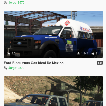
By
Jorge13570
4.5
1 941
31
Ford F-550 2008 Gas Ideal De Mexico
1.0
By
Jorge13570