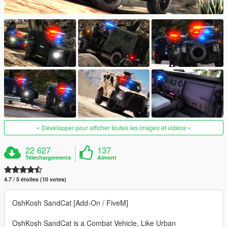
Développer pour afficher toutes les images et vidéos
22 627
137
Téléchargements
Aiment
4.7 / 5 étoiles (10 votes)
OshKosh SandCat [Add-On / FiveM]
OshKosh SandCat is a Combat Vehicle, Like Urban