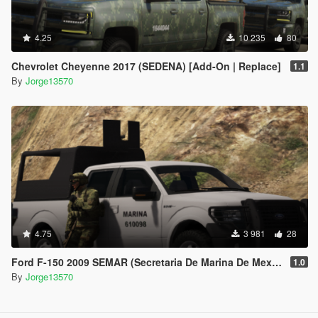
4.25
10 235
80
Chevrolet Cheyenne 2017 (SEDENA) [Add-On | Replace]
1.1
By
Jorge13570
4.75
3 981
28
Ford F-150 2009 SEMAR (Secretaria De Marina De Mexico) [Replace l Add-On]
1.0
By
Jorge13570