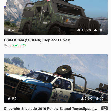
4.9
17 283
109
DGIM Kitam (SEDENA) [Replace l FiveM]
By
Jorge13570
5.0
5 603
35
Chevrolet Silverado 2019 Policia Estatal Tamaulipas [Add-On / FiveM]
1.0