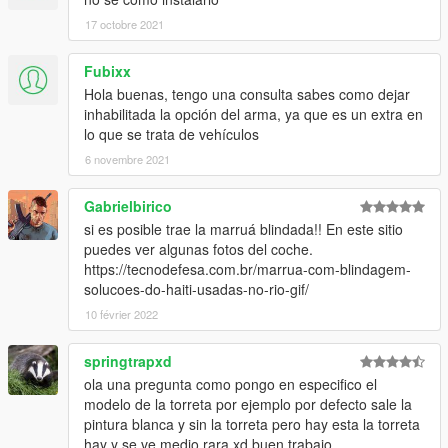
17 octobre 2021
Fubixx
Hola buenas, tengo una consulta sabes como dejar
inhabilitada la opción del arma, ya que es un extra en
lo que se trata de vehículos
6 novembre 2021
Gabrielbirico
si es posible trae la marruá blindada!! En este sitio
puedes ver algunas fotos del coche.
https://tecnodefesa.com.br/marrua-com-blindagem-
solucoes-do-haiti-usadas-no-rio-gif/
10 février 2022
springtrapxd
ola una pregunta como pongo en especifico el
modelo de la torreta por ejemplo por defecto sale la
pintura blanca y sin la torreta pero hay esta la torreta
hay y se ve medio rara xd buen trabajo