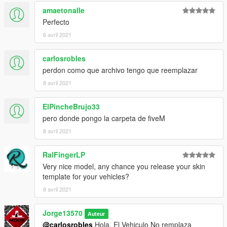
amaetonalle
Perfecto
6 avril 2021
carlosrobles
perdon como que archivo tengo que reemplazar
8 avril 2021
ElPincheBrujo33
pero donde pongo la carpeta de fiveM
8 avril 2021
RalFingerLP
Very nice model, any chance you release your skin
template for your vehicles?
8 avril 2021
Jorge13570
Auteur
@carlosrobles
Hola. El Vehiculo No remplaza