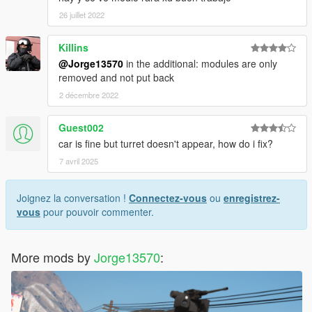
26 juillet 2022
Killins
@Jorge13570
in the additional: modules are only
removed and not put back
2 décembre 2022
Guest002
car is fine but turret doesn't appear, how do i fix?
7 avril 2025
Joignez la conversation !
Connectez-vous
ou
enregistrez-
vous
pour pouvoir commenter.
More mods by
Jorge13570
: