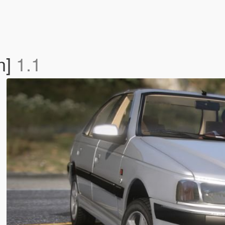
n]
1.1