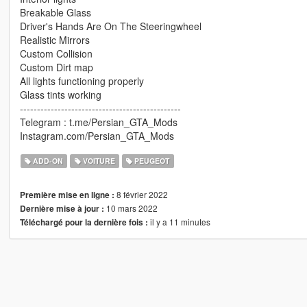
Breakable Glass
Driver's Hands Are On The Steeringwheel
Realistic Mirrors
Custom Collision
Custom Dirt map
All lights functioning properly
Glass tints working
-----------------------------------------------
Telegram : t.me/Persian_GTA_Mods
Instagram.com/Persian_GTA_Mods
ADD-ON
VOITURE
PEUGEOT
8 février 2022
Première mise en ligne :
10 mars 2022
Dernière mise à jour :
il y a 11 minutes
Téléchargé pour la dernière fois :