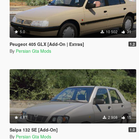
5.0
10 502
39
Peugeot 405 GLX [Add-On | Extras]
1.2
By
Persian Gta Mods
4.67
2 908
15
Saipa 132 SE [Add-On]
1.0
By
Persian Gta Mods