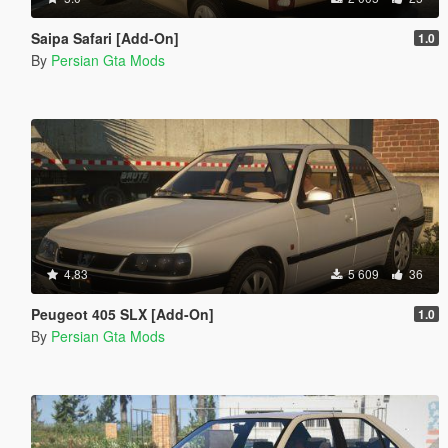
Saipa Safari [Add-On]
1.0
By
Persian Gta Mods
4.83
5 609
36
Peugeot 405 SLX [Add-On]
1.0
By
Persian Gta Mods