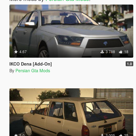
4.67
3 788
18
IKCO Dena [Add-On]
1.0
By
Persian Gta Mods
5.0
2 005
25