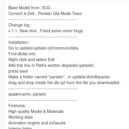
Base Model from: 3CG
Convert & Edit : Persian Gta Mods Team
------------------------------------------------
Change log :
v 1.1: New rims , Fixed some minor bugs
------------------------------------------------
Installation :
Go to update/update.rpf/common/data
Find dlclist.xml,
Right click and select Edit
Add this line in Paths section dlcpacks:\parselx\
press save
Make a folder named "parselx" , in update/x64/dlcpacks
drag and drop inside the dlc.rpf from the file you downloaded.
------------------------------------------------
spawnname: parselx
------------------------------------------------
Features:
High quality Model & Materials
Working dials
Animation engine and exhausts
Interior lights