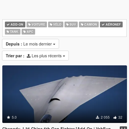
ADD-ON
VOITURE
VÉLO
SUV
CAMION
AÉRONEF
TANK
APC
Depuis :
Le mois dernier
Trier par :
Les plus récents
5.0
2 055
32
Chengdu J-36 China 6th Gen Fighter [Add-On | VehFuncs V]
1.1