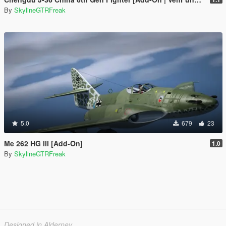
By
SkylineGTRFreak
5.0
679
23
Me 262 HG III [Add-On]
1.0
By
SkylineGTRFreak
Designed in Alderney