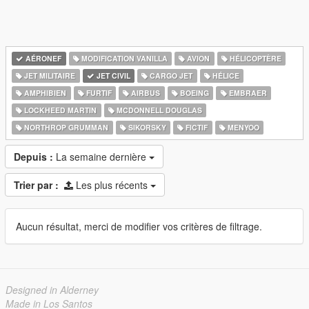
AÉRONEF
MODIFICATION VANILLA
AVION
HÉLICOPTÈRE
JET MILITAIRE
JET CIVIL
CARGO JET
HÉLICE
AMPHIBIEN
FURTIF
AIRBUS
BOEING
EMBRAER
LOCKHEED MARTIN
MCDONNELL DOUGLAS
NORTHROP GRUMMAN
SIKORSKY
FICTIF
MENYOO
Depuis :
La semaine dernière
Trier par :
Les plus récents
Aucun résultat, merci de modifier vos critères de filtrage.
Designed in Alderney
Made in Los Santos