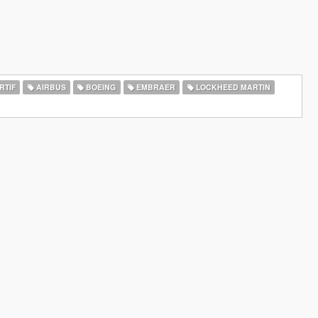
RTIF
AIRBUS
BOEING
EMBRAER
LOCKHEED MARTIN