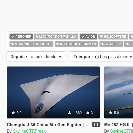
AÉRONEF
MODIFICATION VANILLA
AVION
HÉLICOPTÈRE
MCDONNELL DOUGLAS
NORTHROP GRUMMAN
SIKORSKY
FI
Depuis :
Le mois dernier
Trier par :
Les plus aimés
5.0
1 882
31
5.0
Chengdu J-36 China 6th Gen Fighter [Add-On | VehFuncs V]
Me 262 HG III
1.1
By
SkylineGTRFreak
By
SkylineGTR