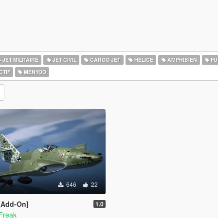
JET MILITAIRE
JET CIVIL
CARGO JET
HÉLICE
AMPHIBIEN
FU
CTIF
MENYOO
646
22
 [Add-On]
1.0
Freak